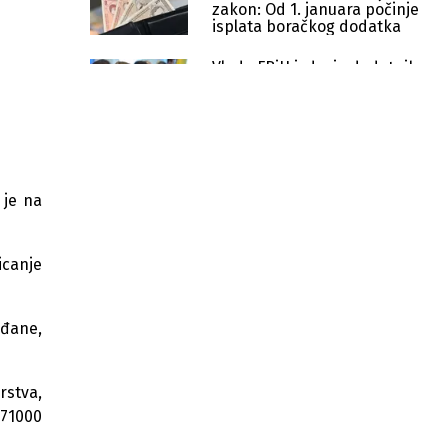
zakon: Od 1. januara počinje
j
isplata boračkog dodatka
Vlada FBiH izdvaja dodatnih
200.000 KM za gašenje požara
iz zraka
Sindikat rudara razočaran
zbog odbijenih izmjena
zakona o konsolidaciji
 je na
Predstavnički dom FBiH usvojio
zakon: Uvodi se redovni mjesečni
borački dodatak
icanje
Gas u FBiH skuplji za 14,42 posto:
Vlada odobrila novu veleprodajnu
cijenu
ađane,
Dan žalosti u FBiH 28. jula zbog
pogibije pet bh. planinara na
rstva,
Elbrusu
 71000
Novi kredit za ceste: Federacija BiH