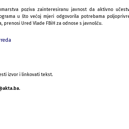
šumarstva poziva zainteresiranu javnost da aktivno učest
rograma u što većoj mjeri odgovorila potrebama poljopriv
va, prenosi Ured Vlade FBiH za odnose s javnošću.
vreda
i izvor i linkovati tekst.
@akta.ba.