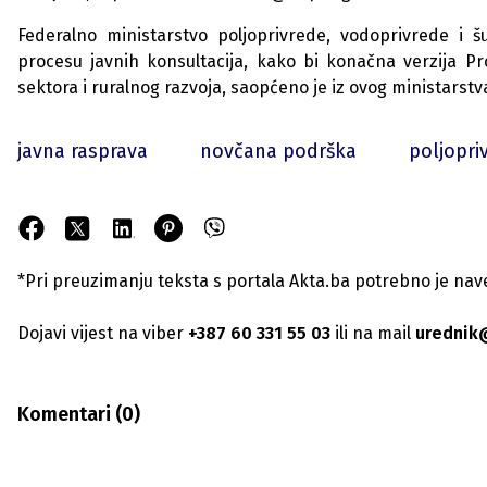
Federalno ministarstvo poljoprivrede, vodoprivrede i 
procesu javnih konsultacija, kako bi konačna verzija P
sektora i ruralnog razvoja, saopćeno je iz ovog ministarst
javna rasprava
novčana podrška
poljopri
*Pri preuzimanju teksta s portala Akta.ba potrebno je navest
Dojavi vijest na viber
+387 60 331 55 03
ili na mail
urednik
Komentari (
0
)