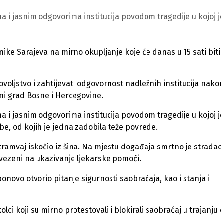
i jasnim odgovorima institucija povodom tragedije u kojoj j
ke Sarajeva na mirno okupljanje koje će danas u 15 sati biti
adovoljstvo i zahtijevati odgovornost nadležnih institucija nako
vni grad Bosne i Hercegovine.
i jasnim odgovorima institucija povodom tragedije u kojoj j
obe, od kojih je jedna zadobila teže povrede.
tramvaj iskočio iz šina. Na mjestu događaja smrtno je strada
vezeni na ukazivanje ljekarske pomoći.
ponovo otvorio pitanje sigurnosti saobraćaja, kao i stanja i
kolci koji su mirno protestovali i blokirali saobraćaj u trajanju