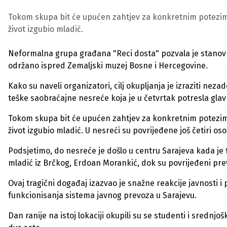
Tokom skupa bit će upućen zahtjev za konkretnim potezima 
život izgubio mladić.
Neformalna grupa građana "Reci dosta" pozvala je stanovni
održano ispred Zemaljski muzej Bosne i Hercegovine.
Kako su naveli organizatori, cilj okupljanja je izraziti nez
teške saobraćajne nesreće koja je u četvrtak potresla gla
Tokom skupa bit će upućen zahtjev za konkretnim potezima 
život izgubio mladić. U nesreći su povrijeđene još četiri os
Podsjetimo, do nesreće je došlo u centru Sarajeva kada je 
mladić iz Brčkog, Erdoan Morankić, dok su povrijeđeni pre
Ovaj tragični događaj izazvao je snažne reakcije javnosti i 
funkcionisanja sistema javnog prevoza u Sarajevu.
Dan ranije na istoj lokaciji okupili su se studenti i srednjoš