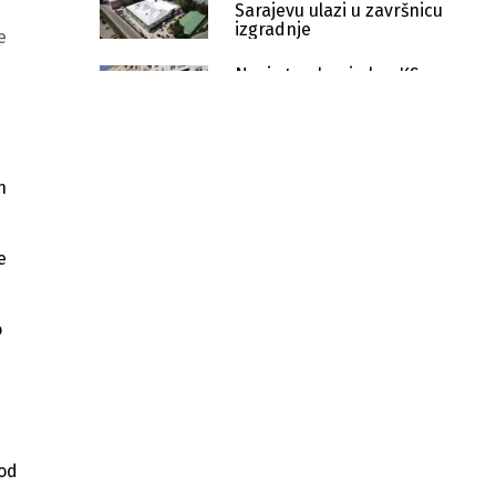
Sarajevu ulazi u završnicu
izgradnje
e
Novi stambeni plan KS u
brojkama: 500 stanova
godišnje i porez na prazne
stanove za mlade
KS predstavio stambenu politiku:
Mladima treba 1.500 stanova
n
godišnje
Spor oko brze ceste: Kakvo
e
Sarajevo planira KS do 2036.?
Novi kolektivni ugovor za UNSA:
Definisane plaće, regres i
o
otpremnine
Vlada KS izdvojila 40.000 KM za
naučno-istraživački rad Gazi Husrev-
begove biblioteke
 od
Kanton Sarajevo izdvaja 600.000 KM
za preglede boračke populacije