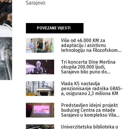
Sarajevo
POVEZANE VIJESTI
Više od 46.000 KM za
adaptaciju i asistivnu
tehnologiju na Filozofskom
fakultetu
Tri koncerta Dine Merlina
okupila 200.000 ljudi,
Sarajevo bilo puno do
posljednjeg kreveta
Vlada KS nastavlja
penzionisanje radnika GRAS-
a, osigurano 2,3 miliona KM
Predstavljen idejni projekt
budućeg Centra za mlade
Sarajevo u kompleksu Vila
Braun
Univerzitetska biblioteka u