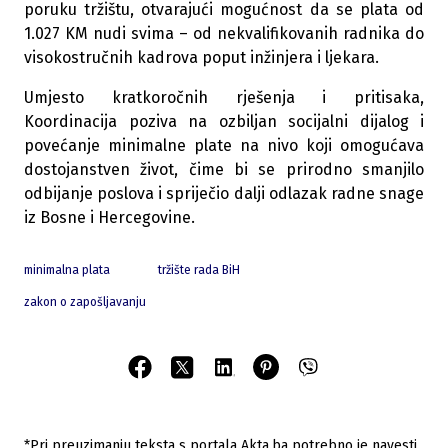
poruku tržištu, otvarajući mogućnost da se plata od
1.027 KM nudi svima – od nekvalifikovanih radnika do
visokostručnih kadrova poput inžinjera i ljekara.
Umjesto kratkoročnih rješenja i pritisaka,
Koordinacija poziva na ozbiljan socijalni dijalog i
povećanje minimalne plate na nivo koji omogućava
dostojanstven život, čime bi se prirodno smanjilo
odbijanje poslova i spriječio dalji odlazak radne snage
iz Bosne i Hercegovine.
minimalna plata
tržište rada BiH
zakon o zapošljavanju
*Pri preuzimanju teksta s portala Akta.ba potrebno je navesti