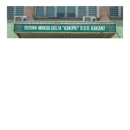
04.08.2026
|
NAJAVLJENI PROTESTI
Rudari Kaknja ne prekidaju neposluh bez
zdravstvenog osiguranja