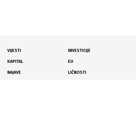
VIJESTI
INVESTICIJE
30.07.2026
|
MJERE ZAŠTITE NA RADU
KAPITAL
EU
Delić poslodavcima: Ne zaštitite li radnike od vrućina,
NAJAVE
LIČNOSTI
slijede kazne do 15.000 KM
KARIJERA
PAUZA
ANALIZE