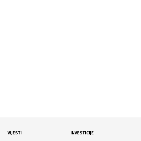
08.04.2026
|
VRIJEDAN 400.000 KM
U Odžaku otvoren renovirani višenamjenski odjel
Kantonalne bolnice
VIJESTI
INVESTICIJE