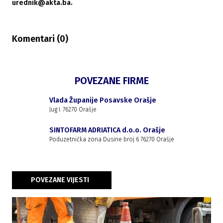
urednik@akta.ba.
Komentari (
0
)
POVEZANE FIRME
Vlada Županije Posavske Orašje
Jug I. 76270 Orašje
SINTOFARM ADRIATICA d.o.o. Orašje
Poduzetnička zona Dusine broj 6 76270 Orašje
POVEZANE VIJESTI