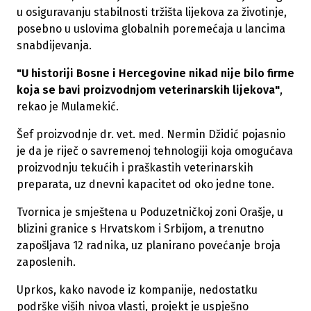
u osiguravanju stabilnosti tržišta lijekova za životinje,
posebno u uslovima globalnih poremećaja u lancima
snabdijevanja.
"U historiji Bosne i Hercegovine nikad nije bilo firme
koja se bavi proizvodnjom veterinarskih lijekova"
,
rekao je Mulamekić.
Šef proizvodnje dr. vet. med. Nermin Džidić pojasnio
je da je riječ o savremenoj tehnologiji koja omogućava
proizvodnju tekućih i praškastih veterinarskih
preparata, uz dnevni kapacitet od oko jedne tone.
Tvornica je smještena u Poduzetničkoj zoni Orašje, u
blizini granice s Hrvatskom i Srbijom, a trenutno
zapošljava 12 radnika, uz planirano povećanje broja
zaposlenih.
Uprkos, kako navode iz kompanije, nedostatku
podrške viših nivoa vlasti, projekt je uspješno