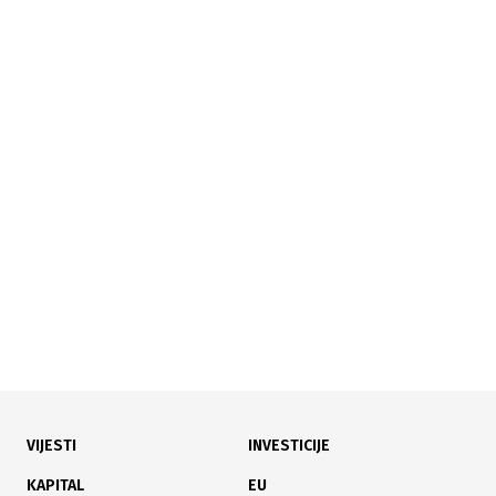
02.07.2026
|
KAPITALNE INVESTICIJE
Obnova infrastrukture: Za lokalne ceste u Posavini
izdvojeno 700.000 KM
VIJESTI
INVESTICIJE
30.06.2026
|
DELEGAT FAHRUDIN ČOLAKOVIĆ
KAPITAL
EU