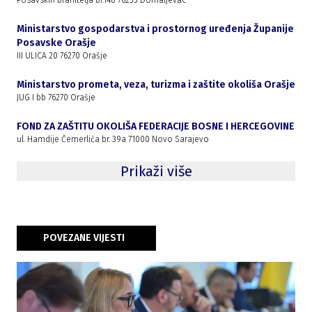
Posavskih branitelja br.148 76233 Domaljevac
Ministarstvo gospodarstva i prostornog uređenja Županije
Posavske Orašje
III ULICA 20 76270 Orašje
Ministarstvo prometa, veza, turizma i zaštite okoliša Orašje
JUG I bb 76270 Orašje
FOND ZA ZAŠTITU OKOLIŠA FEDERACIJE BOSNE I HERCEGOVINE
ul. Hamdije Čemerlića br. 39a 71000 Novo Sarajevo
Prikaži više
POVEZANE VIJESTI