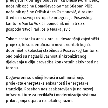
predsjednik Udruge poduzetnika Orašje Ivo Vincetić,
načelnik općine Domaljevac-Šamac Stjepan Piljić,
načelnik općine Odžak Anes Osmanović, direktor
Ureda za razvoj i evropske integracije Posavskog
kantona Marko Vukić i pomoćnik ministra za
gospodarstvo i rad Josip Maskaljević.
Tokom sastanka analizirani su dosadašnji zajednički
projekti, te su identificirani novi prioriteti koji će
doprinijeti ekološkoj stabilnosti Posavskog kantona.
Sudionici su naglasili važnost sinkroniziranog
djelovanja u cilju provedbe konkretnih aktivnosti na
terenu.
Dogovoreni su daljnji koraci u sufinansiranju
projekata energetske efikasnosti i energetske
tranzicije. Poseban naglasak stavljen je na razvoj
infrastrukture za reciklažu i modernizaciju sistema
prikupljanja otpada na lokalnoj razini.