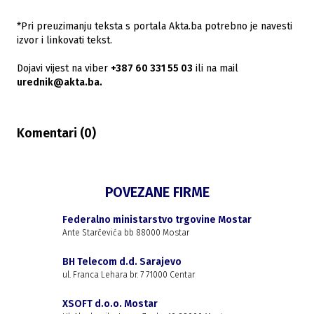
*Pri preuzimanju teksta s portala Akta.ba potrebno je navesti
izvor i linkovati tekst.
Dojavi vijest na viber
+387 60 331 55 03
ili na mail
urednik@akta.ba.
Komentari (
0
)
POVEZANE FIRME
Federalno ministarstvo trgovine Mostar
Ante Starčevića bb 88000 Mostar
BH Telecom d.d. Sarajevo
ul. Franca Lehara br. 7 71000 Centar
XSOFT d.o.o. Mostar