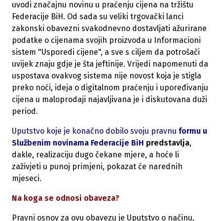
uvodi značajnu novinu u praćenju cijena na tržištu
Federacije BiH. Od sada su veliki trgovački lanci
zakonski obavezni svakodnevno dostavljati ažurirane
podatke o cijenama svojih proizvoda u Informacioni
sistem "Usporedi cijene", a sve s ciljem da potrošači
uvijek znaju gdje je šta jeftinije. Vrijedi napomenuti da
uspostava ovakvog sistema nije novost koja je stigla
preko noći, ideja o digitalnom praćenju i upoređivanju
cijena u maloprodaji najavljivana je i diskutovana duži
period.
Uputstvo koje je konačno dobilo svoju pravnu
formu u
Službenim novinama Federacije BiH
predstavlja
,
dakle, realizaciju dugo čekane mjere, a hoće li
zaživjeti u punoj primjeni, pokazat će narednih
mjeseci.
Na koga se odnosi obaveza?
Pravni osnov za ovu obavezu je Uputstvo o načinu,