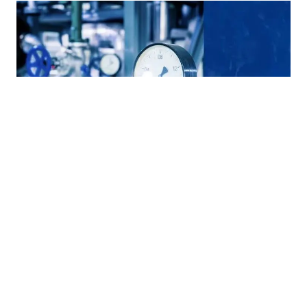
28.07.2026
|
OD 1. JULA
Gas u FBiH skuplji za 14,42 posto: Vlada odobrila novu
veleprodajnu cijenu