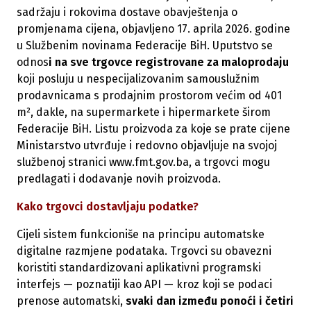
sadržaju i rokovima dostave obavještenja o
promjenama cijena, objavljeno 17. aprila 2026. godine
u Službenim novinama Federacije BiH. Uputstvo se
odnos
i na sve trgovce registrovane za maloprodaju
koji posluju u nespecijalizovanim samouslužnim
prodavnicama s prodajnim prostorom većim od 401
m², dakle, na supermarkete i hipermarkete širom
Federacije BiH. Listu proizvoda za koje se prate cijene
Ministarstvo utvrđuje i redovno objavljuje na svojoj
službenoj stranici
www.fmt.gov.ba
, a trgovci mogu
predlagati i dodavanje novih proizvoda.
Kako trgovci dostavljaju podatke?
Cijeli sistem funkcioniše na principu automatske
digitalne razmjene podataka. Trgovci su obavezni
koristiti standardizovani aplikativni programski
interfejs — poznatiji kao API — kroz koji se podaci
prenose automatski,
svaki dan između ponoći i četiri