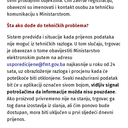
svim prodajnim objektima. Čim završe registraciju,
obavezni su imenovati i kontakt osobu za tehničku
komunikaciju s Ministarstvom.
Šta ako dođe do tehničkih problema?
Sistem predviđa i situacije kada prijenos podataka
nije moguć iz tehničkih razloga. U tom slučaju, trgovac
je obavezan o tome obavijestiti Ministarstvo
elektronskim putem na adresu
usporedicijene@fmt.gov.ba
najkasnije u roku od 24
sata, uz obrazloženje razloga i procjenu kada će
poteškoće biti otklonjene. Svaki neažurirani podatak
bit će u aplikaciji označen sivom bojom,
vidljiv signal
potrošačima da informacije možda nisu pouzdane
.
Ako proizvod privremeno nije na stanju, trgovac ga
tog dana izostavlja iz slanja, ali čim ponovo bude
dostupan, mora biti uključen u prvi sljedeći dnevni
prijenos.