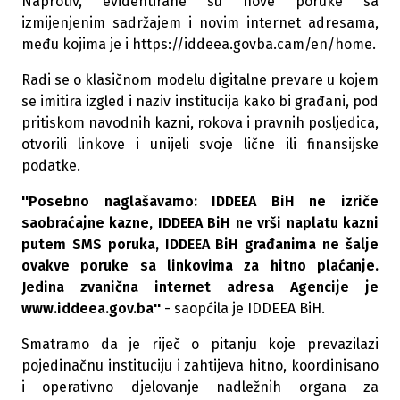
Naprotiv, evidentirane su nove poruke sa
izmijenjenim sadržajem i novim internet adresama,
među kojima je i https://iddeea.govba.cam/en/home.
Radi se o klasičnom modelu digitalne prevare u kojem
se imitira izgled i naziv institucija kako bi građani, pod
pritiskom navodnih kazni, rokova i pravnih posljedica,
otvorili linkove i unijeli svoje lične ili finansijske
podatke.
''Posebno naglašavamo: IDDEEA BiH ne izriče
saobraćajne kazne, IDDEEA BiH ne vrši naplatu kazni
putem SMS poruka, IDDEEA BiH građanima ne šalje
ovakve poruke sa linkovima za hitno plaćanje.
Jedina zvanična internet adresa Agencije je
www.iddeea.gov.ba''
- saopćila je IDDEEA BiH.
Smatramo da je riječ o pitanju koje prevazilazi
pojedinačnu instituciju i zahtijeva hitno, koordinisano
i operativno djelovanje nadležnih organa za