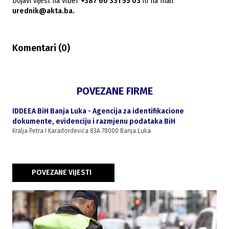
Dojavi vijest na viber
+387 60 331 55 03
ili na mail
urednik@akta.ba.
Komentari (
0
)
POVEZANE FIRME
IDDEEA BiH Banja Luka - Agencija za identifikacione
dokumente, evidenciju i razmjenu podataka BiH
Kralja Petra I Karađorđevića 83A 78000 Banja Luka
POVEZANE VIJESTI