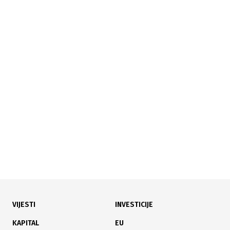
28.07.2026
|
PRAVA DEMOBILISANIH BORACA
Predstavnički dom FBiH usvojio zakon: Uvodi se
redovni mjesečni borački dodatak
VIJESTI
INVESTICIJE
27.07.2026
|
PODRŠKA DIGITALNOJ SIGURNOSTI
KAPITAL
EU