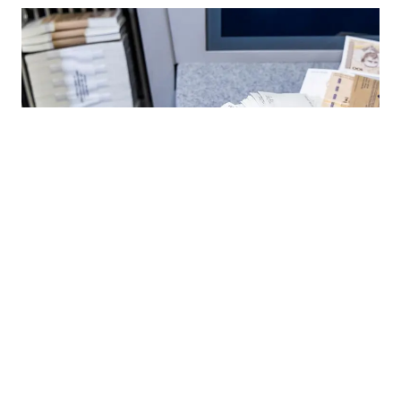
03.08.2026
|
RAST JAVNIH PRIHODA
Prihodi od indirektnih poreza veći za 395 miliona KM
nego u istom periodu lani