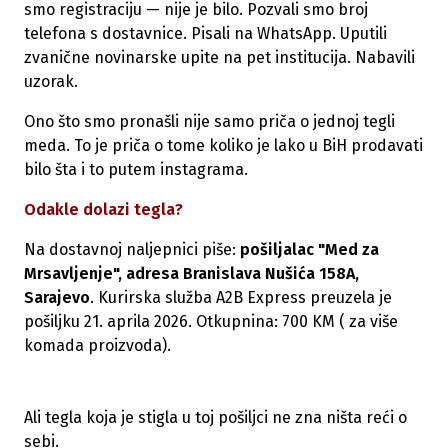
smo registraciju — nije je bilo. Pozvali smo broj
telefona s dostavnice. Pisali na WhatsApp. Uputili
zvanične novinarske upite na pet institucija. Nabavili
uzorak.
Ono što smo pronašli nije samo priča o jednoj tegli
meda. To je priča o tome koliko je lako u BiH prodavati
bilo šta i to putem instagrama.
Odakle dolazi tegla?
Na dostavnoj naljepnici piše:
pošiljalac "Med za
Mrsavljenje", adresa Branislava Nušića 158A,
Sarajevo
. Kurirska služba A2B Express preuzela je
pošiljku 21. aprila 2026. Otkupnina: 700 KM ( za više
komada proizvoda).
Ali tegla koja je stigla u toj pošiljci ne zna ništa reći o
sebi.