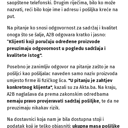
saopštene telefonski. Drugim riječima, bilo ko može
nazvati, reći bilo koje ime i adresu i pošiljka kreće na
put.
Na pitanje ko snosi odgovornost za sadržaj i kvalitet
onoga što se šalje, A2B odgovara kratko i jasno:
"
Klijenti koji poručuju određene proizvode
preuzimaju odgovornost u pogledu sadržaja i
kvalitete istog".
Posebno je zanimljiv odgovor na pitanje zašto je na
pošiljci kao pošiljalac naveden samo naziv proizvoda
umjesto firme ili fizičkog lica.
"U pitanju je zahtjev
konkretnog klijenta",
kazali su za Akta.ba
.
Na kraju,
A2B naglašava da prema zakonskim odredbama
nemaju pravo provjeravati sadržaj pošiljke
, te da ne
preuzimaju nikakav rizik.
Na dostavnici koja nam je bila dostupna stoji i
podatak koji je teško objasniti:
ukupna masa pošiljke