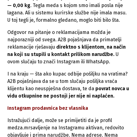
— 0,00 kg
. Tegla meda s kojom smo imali posla nije
lagana. Ali u sistemu kurirske službe nije imala masu.
U toj tegli je, formalno gledano, moglo biti bilo šta.
Odgovor na pitanje o reklamacijama možda je
najporazniji od svega. A2B pojašnjava da primatelji
reklamacije rješavaju
direktno s klijentom, na način
na koji su stupili u kontakt prilikom narudžbe.
U
ovom slučaju to znači Instagram ili WhatsApp.
I na kraju — šta ako kupac odbije pošiljku na vratima?
A2B pojašnjava da se u tom slučaju pošiljka vraća
klijentu kao neuspješna dostava, te da
povrat novca u
vidu otkupnine ne postoji jer nije ni naplaćen.
Instagram prodavnica bez vlasnika
Istražujući dalje, može se primijetiti da je profil
medza.mrsavljenje na Instagramu aktivan, redovito
objavljuje i prima narudžbe. Nema adrese. Nema