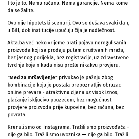
I to je to. Nema računa. Nema garancije. Nema kome
da se žalite.
Ovo nije hipotetski scenarij. Ovo se dešava svaki dan,
u BiH, dok institucije upućuju čija je nadležnost.
Akta.ba već neko vrijeme prati pojavu neregulisanih
proizvoda koji se prodaju putem društvenih mreža,
bez jasnog porijekla, bez registracije, uz zdravstvene
tvrdnje koje nikada nisu prošle nikakvu provjeru.
"Med za mršavljenje"
privukao je pažnju zbog
kombinacije koja je postala prepoznatljiv obrazac
online prevare - atraktivna cijena uz visok iznos,
plaćanje isključivo pouzećem, bez mogućnosti
provjere proizvoda prije kupovine, bez računa, bez
povrata.
Krenuli smo od Instagrama. Tražili smo proizvođača -
nije ga bilo. Tražili smo uvoznika — nije ga bilo. Tražili