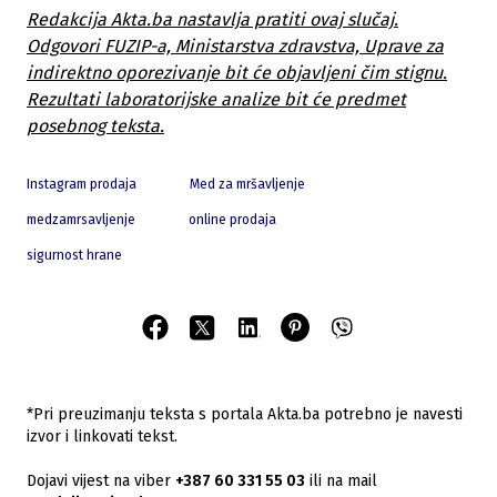
Redakcija Akta.ba nastavlja pratiti ovaj slučaj.
Odgovori FUZIP-a, Ministarstva zdravstva, Uprave za
indirektno oporezivanje bit će objavljeni čim stignu.
Rezultati laboratorijske analize bit će predmet
posebnog teksta.
Instagram prodaja
Med za mršavljenje
medzamrsavljenje
online prodaja
sigurnost hrane
*Pri preuzimanju teksta s portala Akta.ba potrebno je navesti
izvor i linkovati tekst.
Dojavi vijest na viber
+387 60 331 55 03
ili na mail