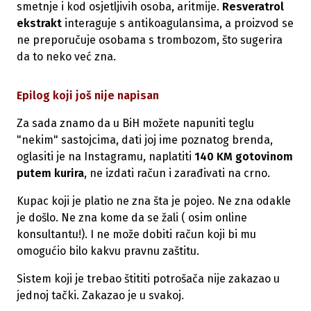
smetnje i kod osjetljivih osoba, aritmije.
Resveratrol
ekstrakt
interaguje s antikoagulansima, a proizvod se
ne preporučuje osobama s trombozom, što sugerira
da to neko već zna.
Epilog koji još nije napisan
Za sada znamo da u BiH možete napuniti teglu
"nekim" sastojcima, dati joj ime poznatog brenda,
oglasiti je na Instagramu, naplatiti
140 KM gotovinom
putem kurira
, ne izdati račun i zarađivati na crno.
Kupac koji je platio ne zna šta je pojeo. Ne zna odakle
je došlo. Ne zna kome da se žali ( osim online
konsultantu!). I ne može dobiti račun koji bi mu
omogućio bilo kakvu pravnu zaštitu.
Sistem koji je trebao štititi potrošača nije zakazao u
jednoj tački. Zakazao je u svakoj.