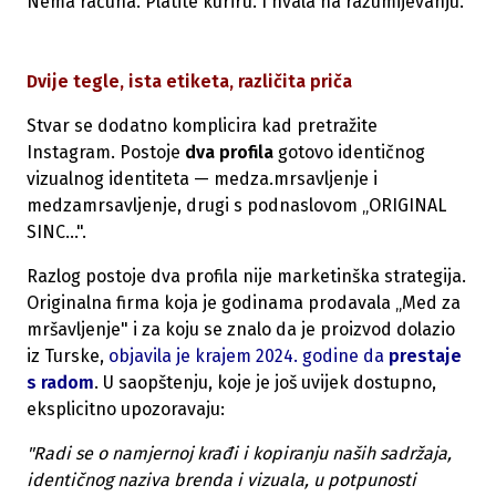
Nema računa. Platite kuriru. I hvala na razumijevanju.
Dvije tegle, ista etiketa, različita priča
Stvar se dodatno komplicira kad pretražite
Instagram. Postoje
dva profila
gotovo identičnog
vizualnog identiteta — medza.mrsavljenje i
medzamrsavljenje, drugi s podnaslovom „ORIGINAL
SINC...".
Razlog postoje dva profila nije marketinška strategija.
Originalna firma koja je godinama prodavala „Med za
mršavljenje" i za koju se znalo da je proizvod dolazio
iz Turske,
objavila je krajem 2024. godine da
prestaje
s radom
. U saopštenju, koje je još uvijek dostupno,
eksplicitno upozoravaju:
"Radi se o namjernoj krađi i kopiranju naših sadržaja,
identičnog naziva brenda i vizuala, u potpunosti