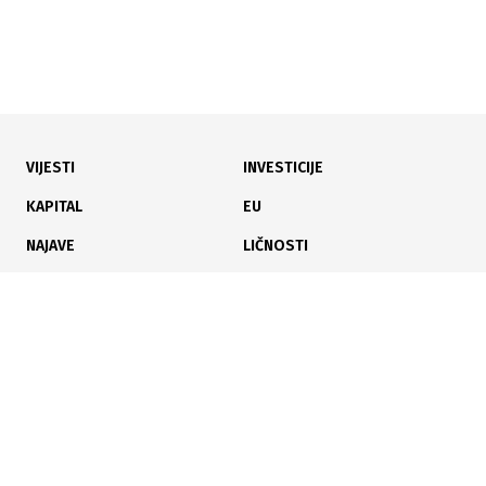
VIJESTI
INVESTICIJE
30.07.2026
|
POVRATAK NA TRŽIŠTE EU
KAPITAL
EU
Nakon četveromjesečne zabrane izvoz piletine iz BiH
NAJAVE
LIČNOSTI
u EU ponovo u punom zamahu
KARIJERA
PAUZA
ANALIZE