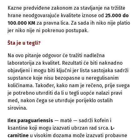
Kazne predviđene zakonom za stavljanje na tržište
hrane neodgovarajuće kvalitete iznose od
25.000 do
100.000 KM
za pravna lica. Za sada ih niko nije platio
jer niko nije ni pokrenuo postupak.
Šta je u tegli?
Na ovo pitanje odgovor će tražiti nadležna
laboratorija za kvalitet.
Rezultati će biti naknadno
objavljeni i mogu biti ključni jer lista sastojaka sadrži
supstance koje nisu bezopasne u neregulisanim
količinama. Također, kako nam je rečeno, prije svega
je potrebno utvrditi da li u tegli uopće nalazi pravi
med, nakon čega se utvrđuje porijeklo ostalih
sirovina.
Ilex paraguariensis
— maté — sadrži kofein i
ksantine koji mogu izazvati ubrzan rad srca.
L-
carnitine
u visokim dozama može izazvati probavne