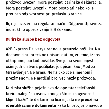
proizvod uvezen, mora postojati carinska deklaracija.
Mora postojati uvoznik. Mora postojati neko ko je
preuzeo odgovornost pri prelasku granice.
Ili, nije uvezen na regularan način. Odgovor Uprave za
indirektno oporezivanje BiH čekamo.
Kurirska služba bez odgovora
A2B Express Delivery uredno je preuzela pošiljku. Na
dostavnici su precizno upisani datum, vrijeme, iznos
otkupnine, barkod pošiljke. Sve je na svom mjestu,
osim jedne stvari: pošiljalac je upisan kao „Med za
Mrsavljenje". Ne firma. Ne fizičko lice s imenom i
prezimenom. Ne matični broj već naziv proizvoda.
Kurirska služba pojašnjava da operater telefonski
kreira nalog "na osnovu onoga što mu sagovornik-
klijent kaže", te da kurir na licu mjesta
ne preuzima
identifikacione dokumente
kako bi provjerio navode