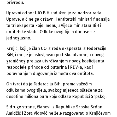
privredu.
Upravni odbor UIO BiH zadužen je za nadzor rada
Uprave, a čine ga državni i entitetski ministri finansija
te tri eksperta koje imenuju Vijeće ministara BiH i
entitetske vlade. Odluke ovog tijela donose se
jednoglasno.
Krnjić, koji je član UO iz reda eksperata iz Federacije
BiH, i ranije je uslovljavao podršku otvaranju novog
graničnog prelaza utvrđivanjem novog koeficijenta
raspodjele prihoda od putarina i PDV-a, kao i
poravnanjem dugovanja između dva entiteta.
On tvrdi da je Federacija BiH, prema važećim
odlukama ovog tijela, svakog mjeseca oštećena za
desetine miliona eura koje odlaze Republici Srpskoj.
S druge strane, članovi iz Republike Srpske Srđan
Amidžić i Zora Vidović ne žele razgovarati o Krnjićevom