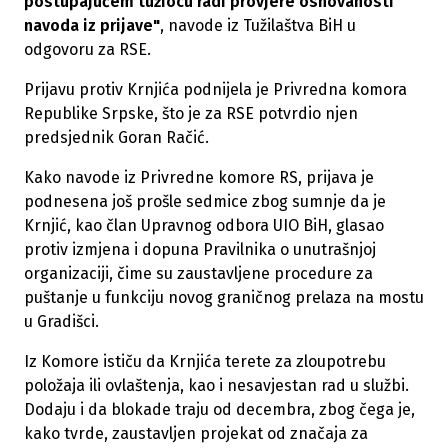
postupajućem tužiocu radi provjere osnovanosti
navoda iz prijave"
, navode iz Tužilaštva BiH u
odgovoru za RSE.
Prijavu protiv Krnjića podnijela je Privredna komora
Republike Srpske, što je za RSE potvrdio njen
predsjednik Goran Račić.
Kako navode iz Privredne komore RS, prijava je
podnesena još prošle sedmice zbog sumnje da je
Krnjić, kao član Upravnog odbora UIO BiH, glasao
protiv izmjena i dopuna Pravilnika o unutrašnjoj
organizaciji, čime su zaustavljene procedure za
puštanje u funkciju novog graničnog prelaza na mostu
u Gradišci.
Iz Komore ističu da Krnjića terete za zloupotrebu
položaja ili ovlaštenja, kao i nesavjestan rad u službi.
Dodaju i da blokade traju od decembra, zbog čega je,
kako tvrde, zaustavljen projekat od značaja za