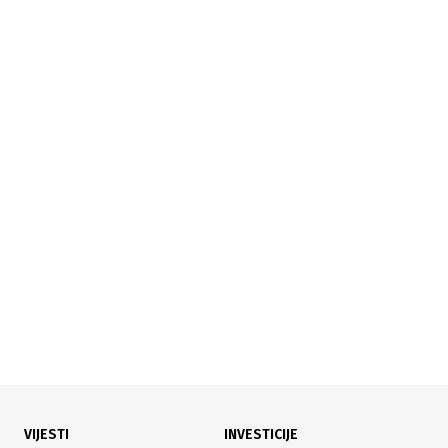
31.07.2026
|
POVRAT PDV-A NA ČEKANJU
UIO zaprimio 245 zahtjeva: Niko još nije dobio povrat
PDV-a za prvu nekretninu
VIJESTI
INVESTICIJE