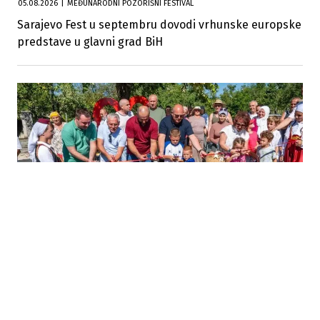
05.08.2026
|
MEĐUNARODNI POZORIŠNI FESTIVAL
Sarajevo Fest u septembru dovodi vrhunske europske
predstave u glavni grad BiH
05.08.2026
|
VRIJEDNA INVESTICIJA U KRUPI
Pušten u funkciju put Zalin – Veliki Dubovik, projekat
vrijedan 1,4 miliona KM