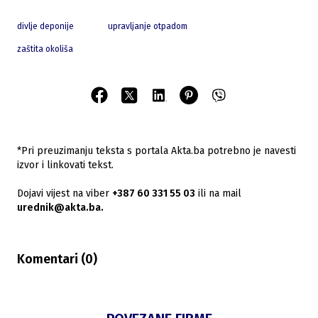
divlje deponije
upravljanje otpadom
zaštita okoliša
*Pri preuzimanju teksta s portala Akta.ba potrebno je navesti
izvor i linkovati tekst.
Dojavi vijest na viber
+387 60 331 55 03
ili na mail
urednik@akta.ba.
Komentari (
0
)