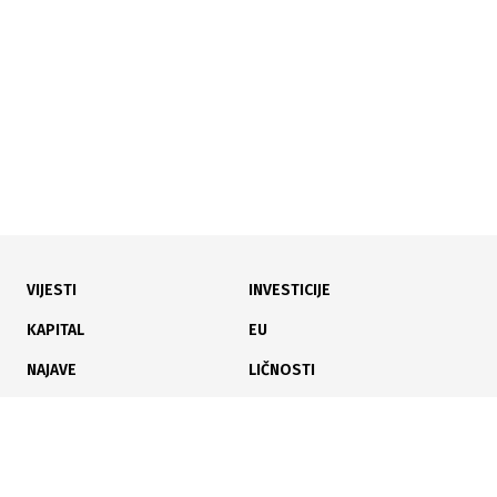
virtualne imovine
VIJESTI
INVESTICIJE
30.07.2026
|
NOVO PRAVO ZA BRANIOCE
KAPITAL
EU
Dom naroda FBiH usvojio zakon: Od 1. januara počinje
NAJAVE
LIČNOSTI
isplata boračkog dodatka
KARIJERA
PAUZA
ANALIZE