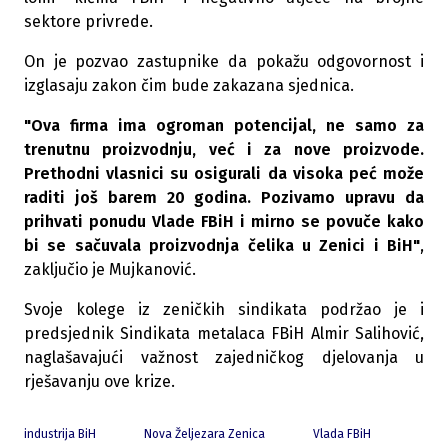
sektore privrede.
On je pozvao zastupnike da pokažu odgovornost i
izglasaju zakon čim bude zakazana sjednica.
"Ova firma ima ogroman potencijal, ne samo za
trenutnu proizvodnju, već i za nove proizvode.
Prethodni vlasnici su osigurali da visoka peć može
raditi još barem 20 godina. Pozivamo upravu da
prihvati ponudu Vlade FBiH i mirno se povuče kako
bi se sačuvala proizvodnja čelika u Zenici i BiH"
,
zaključio je Mujkanović.
Svoje kolege iz zeničkih sindikata podržao je i
predsjednik Sindikata metalaca FBiH Almir Salihović,
naglašavajući važnost zajedničkog djelovanja u
rješavanju ove krize.
industrija BiH
Nova Željezara Zenica
Vlada FBiH