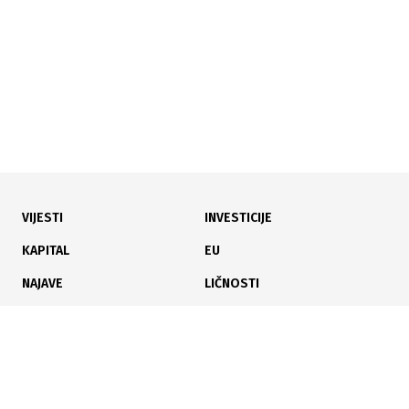
VIJESTI
INVESTICIJE
02.08.2026
|
ZAŠTITA OKOLIŠA I VODA
KAPITAL
EU
Utvrđen uzrok pomora ribe: Institucije nastavljaju
NAJAVE
LIČNOSTI
aktivnosti protiv HE Ulog
KARIJERA
PAUZA
ANALIZE