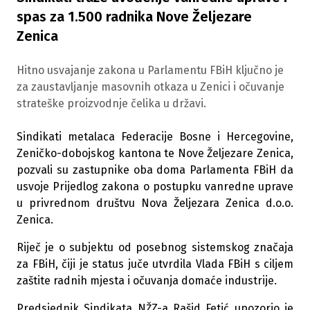
spas za 1.500 radnika Nove Željezare
Zenica
Hitno usvajanje zakona u Parlamentu FBiH ključno je
za zaustavljanje masovnih otkaza u Zenici i očuvanje
strateške proizvodnje čelika u državi.
Sindikati metalaca Federacije Bosne i Hercegovine,
Zeničko-dobojskog kantona te Nove Željezare Zenica,
pozvali su zastupnike oba doma Parlamenta FBiH da
usvoje Prijedlog zakona o postupku vanredne uprave
u privrednom društvu Nova Željezara Zenica d.o.o.
Zenica.
Riječ je o subjektu od posebnog sistemskog značaja
za FBiH, čiji je status juče utvrdila Vlada FBiH s ciljem
zaštite radnih mjesta i očuvanja domaće industrije.
Predsjednik Sindikata NŽZ-a Rašid Fetić upozorio je