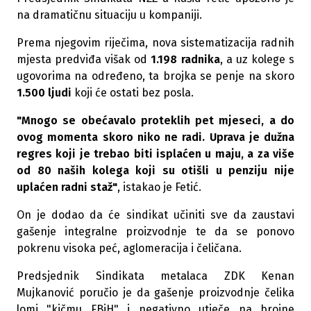
na dramatičnu situaciju u kompaniji.
Prema njegovim riječima, nova sistematizacija radnih
mjesta predviđa višak od
1.198 radnika
, a uz kolege s
ugovorima na određeno, ta brojka se penje na skoro
1.500 ljudi
koji će ostati bez posla.
"Mnogo se obećavalo proteklih pet mjeseci, a do
ovog momenta skoro niko ne radi. Uprava je dužna
regres koji je trebao biti isplaćen u maju, a za više
od 80 naših kolega koji su otišli u penziju nije
uplaćen radni staž"
, istakao je Fetić.
On je dodao da će sindikat učiniti sve da zaustavi
gašenje integralne proizvodnje te da se ponovo
pokrenu visoka peć, aglomeracija i čeličana.
Predsjednik Sindikata metalaca ZDK Kenan
Mujkanović poručio je da gašenje proizvodnje čelika
lomi "kičmu FBiH" i negativno utječe na brojne