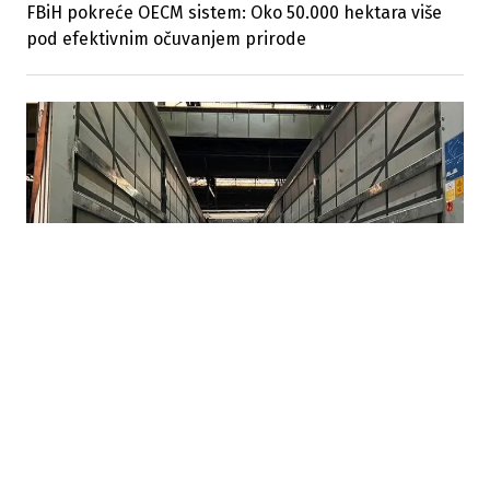
FBiH pokreće OECM sistem: Oko 50.000 hektara više
pod efektivnim očuvanjem prirode
07.08.2026
|
BEZ KONKRETNIH RJEŠENJA
Nova Željezara odbila prijedloge Vlade FBiH,
neizvjesna budućnost