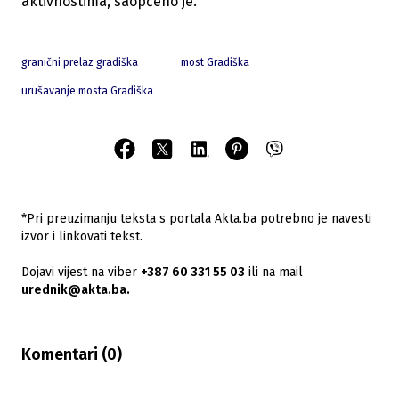
aktivnostima, saopćeno je.
granični prelaz gradiška
most Gradiška
urušavanje mosta Gradiška
*Pri preuzimanju teksta s portala Akta.ba potrebno je navesti
izvor i linkovati tekst.
Dojavi vijest na viber
+387 60 331 55 03
ili na mail
urednik@akta.ba.
Komentari (
0
)