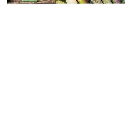
10.08.2026
|
ODLUKU O PONAVLJANJU KOLIČINA TARIFNIH KVOTA
BiH odobrila bescarinski uvoz 50.000 tona sirovog
šećera
07.08.2026
|
POJAŠNJENA PROCESURA STJECANJA DRŽAVLJANSTVA