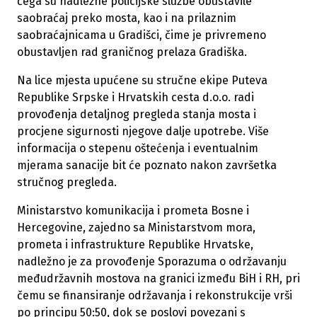
čega su nadležne policijske službe obustavile
saobraćaj preko mosta, kao i na prilaznim
saobraćajnicama u Gradišci, čime je privremeno
obustavljen rad graničnog prelaza Gradiška.
Na lice mjesta upućene su stručne ekipe Puteva
Republike Srpske i Hrvatskih cesta d.o.o. radi
provođenja detaljnog pregleda stanja mosta i
procjene sigurnosti njegove dalje upotrebe. Više
informacija o stepenu oštećenja i eventualnim
mjerama sanacije bit će poznato nakon završetka
stručnog pregleda.
Ministarstvo komunikacija i prometa Bosne i
Hercegovine, zajedno sa Ministarstvom mora,
prometa i infrastrukture Republike Hrvatske,
nadležno je za provođenje Sporazuma o održavanju
međudržavnih mostova na granici između BiH i RH, pri
čemu se finansiranje održavanja i rekonstrukcije vrši
po principu 50:50, dok se poslovi povezani s