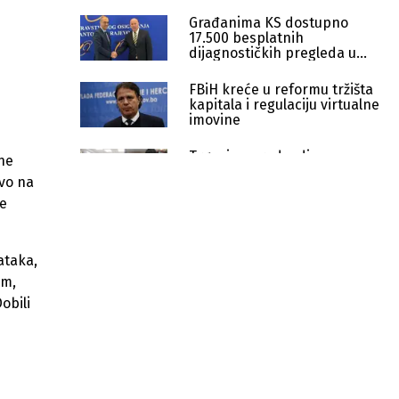
Građanima KS dostupno
17.500 besplatnih
dijagnostičkih pregleda u
privatnim ustanovama
FBiH kreće u reformu tržišta
kapitala i regulaciju virtualne
imovine
Trgovina predvodi
ne
zapošljavanje u FBiH, broj
avo na
zaposlenih nastavlja rasti
je
Ministarstvo tvrdi da
neradna nedjelja nije izazvala
pad prometa u FBiH
ataka,
em,
Ko smije zamijeniti lijek koji je
obili
propisao ljekar: Šta su pokazali
odgovori nadležnih
Gotovo dva miliona KM za
uvezivanje staža radnicima Rudnika
Zenica