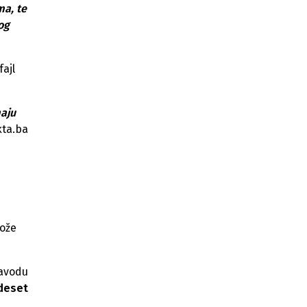
ma, te
og
fajl
maju
kta.ba
može
zavodu
ideset