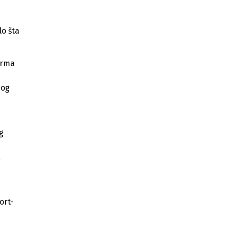
Badnjević optužuje "troje iz tala" za
haos državi i privredi
ZZO podsjeća na besplatno putno
lo šta
osiguranje za osiguranike Kantona
Sarajevo
orma
Porezni prihodi u FBiH premašili
3,6 milijardi KM
nog
g
a
ort-