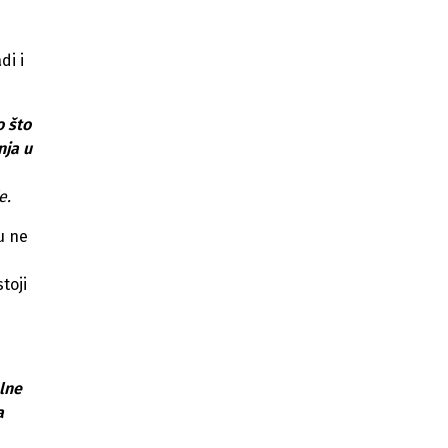
di i
o što
nja u
e.
u ne
toji
lne
a