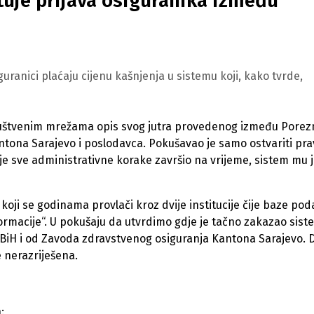
utuje prijava osiguranika između
ranici plaćaju cijenu kašnjenja u sistemu koji, kako tvrde,
ruštvenim mrežama opis svog jutra provedenog između Porez
ntona Sarajevo i poslodavca. Pokušavao je samo ostvariti pr
e sve administrativne korake završio na vrijeme, sistem mu 
oji se godinama provlači kroz dvije institucije čije baze pod
macije“. U pokušaju da utvrdimo gdje je tačno zakazao sist
 BiH i od Zavoda zdravstvenog osiguranja Kantona Sarajevo. D
 nerazriješena.
: