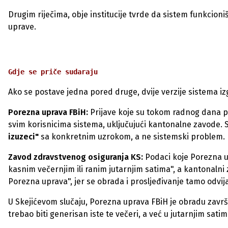
Drugim riječima, obje institucije tvrde da sistem funkcion
uprave.​
Gdje se priče sudaraju
Ako se postave jedna pored druge, dvije verzije sistema iz
Porezna uprava FBiH:
Prijave koje su tokom radnog dana 
svim korisnicima sistema, uključujući kantonalne zavode. Sl
izuzeci"
sa konkretnim uzrokom, a ne sistemski problem.
Zavod zdravstvenog osiguranja KS:
Podaci koje Porezna 
kasnim večernjim ili ranim jutarnjim satima", a kantonalni
Porezna uprava", jer se obrada i prosljeđivanje tamo odvija
U Skejićevom slučaju, Porezna uprava FBiH je obradu završila 
trebao biti generisan iste te večeri, a već u jutarnjim sat