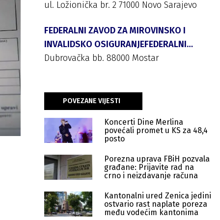
ul. Ložionička br. 2 71000 Novo Sarajevo
FEDERALNI ZAVOD ZA MIROVINSKO I
INVALIDSKO OSIGURANJEFEDERALNI
ZAVOD ZA PENZIJSKO I INVALIDSKO
Dubrovačka bb. 88000 Mostar
OSIGURANJE
POVEZANE VIJESTI
Koncerti Dine Merlina
povećali promet u KS za 48,4
posto
Porezna uprava FBiH pozvala
građane: Prijavite rad na
crno i neizdavanje računa
Kantonalni ured Zenica jedini
ostvario rast naplate poreza
među vodećim kantonima