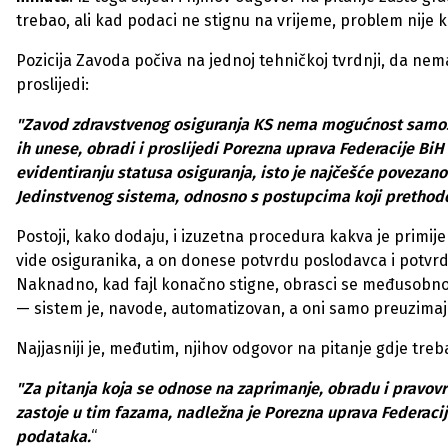
trebao, ali kad podaci ne stignu na vrijeme, problem nije k
Pozicija Zavoda počiva na jednoj tehničkoj tvrdnji, da nem
proslijedi:
"Zavod zdravstvenog osiguranja KS nema mogućnost samost
ih unese, obradi i proslijedi Porezna uprava Federacije BiH
evidentiranju statusa osiguranja, isto je najčešće poveza
Jedinstvenog sistema, odnosno s postupcima koji prethod
Postoji, kako dodaju, i izuzetna procedura kakva je primij
vide osiguranika, a on donese potvrdu poslodavca i potvrd
Naknadno, kad fajl konačno stigne, obrasci se međusobno
— sistem je, navode, automatizovan, a oni samo preuzimaju
Najjasniji je, međutim, njihov odgovor na pitanje gdje treb
"Za pitanja koja se odnose na zaprimanje, obradu i pravo
zastoje u tim fazama, nadležna je Porezna uprava Federacije 
podataka.
“