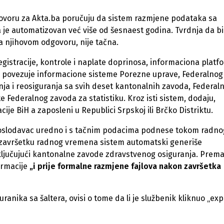
ovoru za Akta.ba poručuju da sistem razmjene podataka sa
 je automatizovan već više od šesnaest godina. Tvrdnja da bi
a njihovom odgovoru, nije tačna.
egistracije, kontrole i naplate doprinosa, informaciona platf
, povezuje informacione sisteme Porezne uprave, Federalnog
a i reosiguranja sa svih deset kantonalnih zavoda, Federal
e Federalnog zavoda za statistiku. Kroz isti sistem, dodaju,
cije BiH a zaposleni u Republici Srpskoj ili Brčko Distriktu.
 poslodavac uredno i s tačnim podacima podnese tokom radno
o završetku radnog vremena sistem automatski generiše
 uključujući kantonalne zavode zdravstvenog osiguranja. Prem
ormacije
„i prije formalne razmjene fajlova nakon završetka
nika sa šaltera, ovisi o tome da li je službenik kliknuo „exp