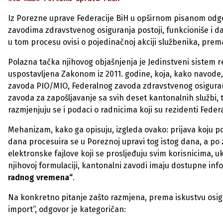
Iz Porezne uprave Federacije BiH u opširnom pisanom odg
zavodima zdravstvenog osiguranja postoji, funkcioniše i da
u tom procesu ovisi o pojedinačnoj akciji službenika, prem
Polazna tačka njihovog objašnjenja je Jedinstveni sistem r
uspostavljena Zakonom iz 2011. godine, koja, kako navode
zavoda PIO/MIO, Federalnog zavoda zdravstvenog osiguranj
zavoda za zapošljavanje sa svih deset kantonalnih službi, t
razmjenjuju se i podaci o radnicima koji su rezidenti Federa
Mehanizam, kako ga opisuju, izgleda ovako: prijava koju
dana procesuira se u Poreznoj upravi tog istog dana, a p
elektronske fajlove koji se prosljeđuju svim korisnicima,
njihovoj formulaciji, kantonalni zavodi imaju dostupne inf
radnog vremena“
.
Na konkretno pitanje zašto razmjena, prema iskustvu osigura
import“, odgovor je kategoričan: