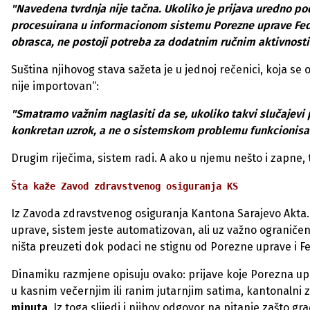
"Navedena tvrdnja nije tačna. Ukoliko je prijava uredno 
procesuirana u informacionom sistemu Porezne uprave Fede
obrasca, ne postoji potreba za dodatnim ručnim aktivnosti
Suština njihovog stava sažeta je u jednoj rečenici, koja se 
nije importovan“:
"Smatramo važnim naglasiti da se, ukoliko takvi slučajevi 
konkretan uzrok, a ne o sistemskom problemu funkcionisa
Drugim riječima, sistem radi. A ako u njemu nešto i zapne, 
Šta kaže Zavod zdravstvenog osiguranja KS
Iz Zavoda zdravstvenog osiguranja Kantona Sarajevo Akta.b
uprave, sistem jeste automatizovan, ali uz važno ogranič
ništa preuzeti dok podaci ne stignu od Porezne uprave i F
Dinamiku razmjene opisuju ovako: prijave koje Porezna u
u kasnim večernjim ili ranim jutarnjim satima, kantonalni 
minuta
. Iz toga slijedi i njihov odgovor na pitanje zašto gr