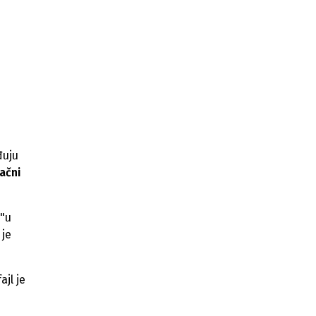
đuju
ačni
 "u
 je
ajl je