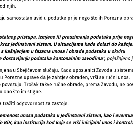
od njih.
aju samostalan uvid u podatke prije nego što ih Porezna obra
alnog pristupa, izmjene ili preuzimanja podataka prije neg
 kroz Jedinstveni sistem. U situacijama kada dolazi do kašnje
no s kašnjenjem u fazama unosa i obrade podataka u okviru
e dostavljanju podataka kantonalnim zavodima",
pojašnjeno j
enjena u Skejićevom slučaju. Kada uposlenici Zavoda u sistem
u Porezne uprave da je zahtjev obrađen, vrši se ručni unos.
 povezuju. Trošak takve ručne obrade, prema Zavodu, ne pos
 ono što im stigne.
a tražiti odgovornost za zastoje:
vremenost unosa podataka u Jedinstveni sistem, kao i eventua
BiH, kao institucija kod koje se vrši inicijalni unos i kontrol