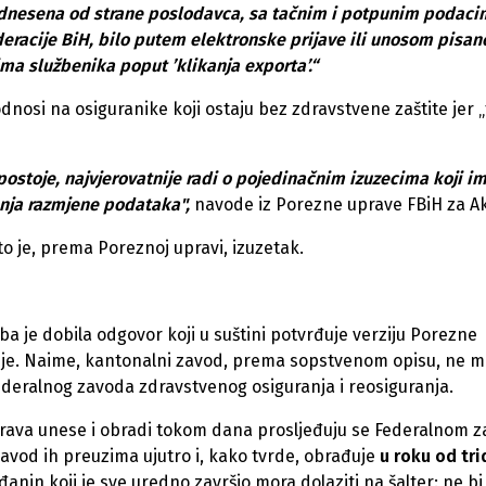
podnesena od strane poslodavca, sa tačnim i potpunim podaci
racije BiH, bilo putem elektronske prijave ili unosom pisan
ma službenika poput ’klikanja exporta’.“
odnosi na osiguranike koji ostaju bez zdravstvene zaštite jer „
postoje, najvjerovatnije radi o pojedinačnim izuzecima koji i
nja razmjene podataka",
navode iz Porezne uprave FBiH za A
to je, prema Poreznoj upravi, izuzetak.
a je dobila odgovor koji u suštini potvrđuje verziju Porezne
enje. Naime, kantonalni zavod, prema sopstvenom opisu, ne 
ederalnog zavoda zdravstvenog osiguranja i reosiguranja.
prava unese i obradi tokom dana prosljeđuju se Federalnom 
zavod ih preuzima ujutro i, kako tvrde, obrađuje
u roku od tr
ađanin koji je sve uredno završio mora dolaziti na šalter: ne bi