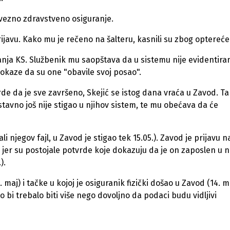
vezno zdravstveno osiguranje.
javu. Kako mu je rečeno na šalteru, kasnili su zbog optereće
nja KS. Službenik mu saopštava da u sistemu nije evidentira
okaze da su one "obavile svoj posao".
de da je sve završeno, Skejić se istog dana vraća u Zavod. T
tavno još nije stigao u njihov sistem, te mu obećava da će
li njegov fajl, u Zavod je stigao tek 15.05.). Zavod je prijavu n
 jer su postojale potvrde koje dokazuju da je on zaposlen u n
).
maj) i tačke u kojoj je osiguranik fizički došao u Zavod (14. m
 bi trebalo biti više nego dovoljno da podaci budu vidljivi