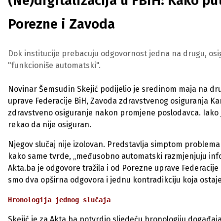
(Ne)digitalizacija u FBiH: Kako p
Porezne i Zavoda
Dok institucije prebacuju odgovornost jedna na drugu, osigu
"funkcioniše automatski".
Novinar Šemsudin Skejić podijelio je sredinom maja na d
uprave Federacije BiH, Zavoda zdravstvenog osiguranja Ka
zdravstveno osiguranje nakon promjene poslodavca. Iako j
rekao da nije osiguran.
Njegov slučaj nije izolovan. Predstavlja simptom problema k
kako same tvrde, „međusobno automatski razmjenjuju infor
Akta.ba je odgovore tražila i od Porezne uprave Federacije
smo dva opširna odgovora i jednu kontradikciju koja ostaje
Hronologija jednog slučaja
Skejić je za Akta.ba potvrdio sljedeću hronologiju događaja