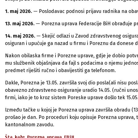
1. maj 2026.
— Poslodavac podnosi prijavu radnika na oba
13. maj 2026.
— Porezna uprava Federacije BiH obrađuje pri
14. maj 2026.
— Skejić odlazi u Zavod zdravstvenog osigura
osiguran i upućuje ga nazad u firmu i Poreznu da donese d
Nakon obilaska firme i Porezne uprave, gdje je dobio potvr
mu službenik objašnjava da fajl s podacima o njemu jednos
predmet riješiti ručno i obavijestiti ga telefonom.
Dakle, Porezna je 13.05. završila svoj dio posla(ali nisu posla
obavezno zdravstveno osiguranje uradio 14.05. (ručni unos
firmi, iako je to kroz sistem Poreske uprave došlo tek 15.05.
Između tačke u kojoj je Porezna uprava završila obradu (13. 
prošao je dan. Po proceduri koju opisuje Porezna uprava, to
kantonalnom zavodu.
Šta kaže Porezna uprava FBiH