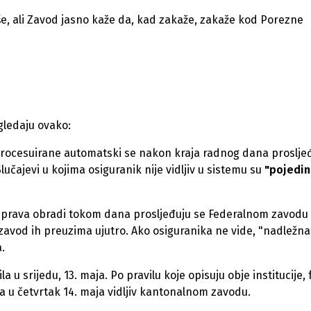
iše, ali Zavod jasno kaže da, kad zakaže, zakaže kod Porezne
gledaju ovako:
procesuirane automatski se nakon kraja radnog dana proslje
učajevi u kojima osiguranik nije vidljiv u sistemu su
"pojedin
uprava obradi tokom dana prosljeđuju se Federalnom zavodu
 zavod ih preuzima ujutro. Ako osiguranika ne vide, "nadležna
.
u srijedu, 13. maja. Po pravilu koje opisuju obje institucije, f
ima u četvrtak 14. maja vidljiv kantonalnom zavodu.