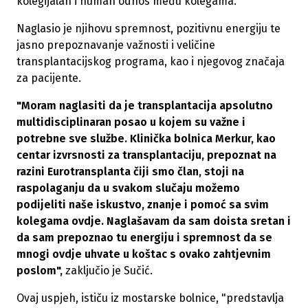
kolegijalan i human odnos među kolegama.
Naglasio je njihovu spremnost, pozitivnu energiju te
jasno prepoznavanje važnosti i veličine
transplantacijskog programa, kao i njegovog značaja
za pacijente.
"Moram naglasiti da je transplantacija apsolutno
multidisciplinaran posao u kojem su važne i
potrebne sve službe. Klinička bolnica Merkur, kao
centar izvrsnosti za transplantaciju, prepoznat na
razini Eurotransplanta čiji smo član, stoji na
raspolaganju da u svakom slučaju možemo
podijeliti naše iskustvo, znanje i pomoć sa svim
kolegama ovdje. Naglašavam da sam doista sretan i
da sam prepoznao tu energiju i spremnost da se
mnogi ovdje uhvate u koštac s ovako zahtjevnim
poslom",
zaključio je Sučić.
Ovaj uspjeh, ističu iz mostarske bolnice, "predstavlja