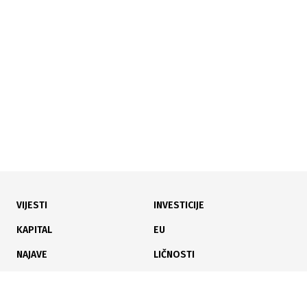
08.07.2026
|
NOVE PROSTORIJE
KCUS otvorio novi bolnički blok od 8.000 m² za četiri
klinike
VIJESTI
INVESTICIJE
29.06.2026
|
VELIKI ISKORAK ZDRAVSTVA
KAPITAL
EU
SKB Mostar prvi u FBiH uvodi rano testiranje beba na
NAJAVE
LIČNOSTI
tešku neuromišićnu bolest
KARIJERA
PAUZA
ANALIZE