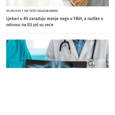
05.08.2026
|
SVE ČEŠĆI ODLAZAK KADRA
Ljekari u RS zarađuju manje nego u FBiH, a razlike u
odnosu na EU još su veće
03.08.2026
|
DIGITALNA PROCJENA RIZIKA
REAGIRAJ.BA: Besplatna aplikacija procjenjuje rizik od
raka pluća i upućuje na pregled