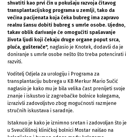
shvatiti kao prvi čin u pokušaju razvoja čitavog
transplantacijskog programa u zemlji, tako da
većina pacijenata koja čeka bubreg ima zapravo
realnu šansu dobiti bubreg s umrle osobe. Ujedno,
takav oblik darivanje će omogućiti spašavanje
života ljudi koji čekaju druge organe poput srca,
pluća, gušterače",
naglasio je Knotek, dodavši da je
doniranje s umrle osobe nešto što treba potencirati i
razviti.
Voditelj Odjela za urologiju i Programa za
transplantaciju bubrega u KB Merkur Mario Sučić
naglasio je kako mu je bila velika čast prenijeti svoje
znanje i iskustvo iz zagrebačke bolnice kolegama,
izrazivši zadovoljstvo zbog mogućnosti razmjene
stručnih iskustava i saradnje.
Istaknuo je kako je iznimno sretan i zadovoljan što je
u Sveučilišnoj kliničkoj bolnici Mostar naišao na