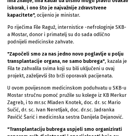
ima znanje, ima kadar da bismo mogli praviti ovakav
iskorak, i ono što je najvažnije zdravstvene
kapacitete",
ocijenio je ministar.
Po riječima File Raguž, internistice -nefrologinje SKB-
a Mostar, donor i primatelj su do sada odlično
podnijeli medicinske zahvate.
"Započeli smo za nas jedno novo poglavlje u polju
transplantacije organa, ne samo bubrega"
, kazala je
Fila te zahvalila svima koji su bili uključeni u ovaj
projekt, zaželjevši što brži oporavak pacijenata.
U ovom povijesnom medicinskom poduhvatu u SKB-u
Mostar stručnu pomoć pružile su kolege iz KB Merkur
Zagreb, i to mr.sc Mladen Knotek, doc. dr. sc Mario
Sučić, dr. sc. Ivan Neretljak, doc. dr.sc. Jadranka
Pavičić Šarić i medicinska sestra Danijela Dejanović.
"Transplantaciju bubrega uspjeli smo organizirati