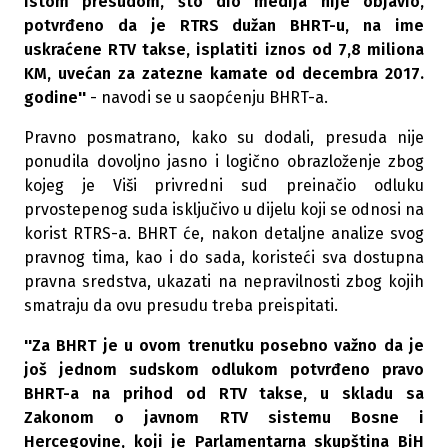
istom presudom, što dio medija nije objavio,
potvrđeno da je RTRS dužan BHRT-u, na ime
uskraćene RTV takse, isplatiti iznos od 7,8 miliona
KM, uvećan za zatezne kamate od decembra 2017.
godine''
- navodi se u saopćenju BHRT-a.
Pravno posmatrano, kako su dodali, presuda nije
ponudila dovoljno jasno i logično obrazloženje zbog
kojeg je Viši privredni sud preinačio odluku
prvostepenog suda isključivo u dijelu koji se odnosi na
korist RTRS-a. BHRT će, nakon detaljne analize svog
pravnog tima, kao i do sada, koristeći sva dostupna
pravna sredstva, ukazati na nepravilnosti zbog kojih
smatraju da ovu presudu treba preispitati.
''Za BHRT je u ovom trenutku posebno važno da je
još jednom sudskom odlukom potvrđeno pravo
BHRT-a na prihod od RTV takse, u skladu sa
Zakonom o javnom RTV sistemu Bosne i
Hercegovine, koji je Parlamentarna skupština BiH