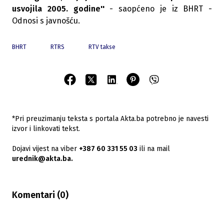
usvojila 2005. godine''
- saopćeno je iz BHRT -
Odnosi s javnošću.
BHRT
RTRS
RTV takse
*Pri preuzimanju teksta s portala Akta.ba potrebno je navesti
izvor i linkovati tekst.
Dojavi vijest na viber
+387 60 331 55 03
ili na mail
urednik@akta.ba.
Komentari (
0
)