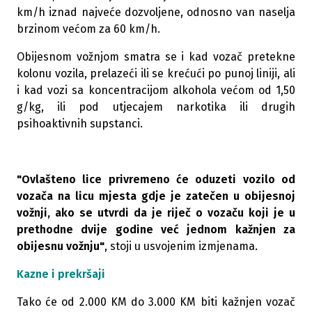
km/h iznad najveće dozvoljene, odnosno van naselja
brzinom većom za 60 km/h.
Obijesnom vožnjom smatra se i kad vozač pretekne
kolonu vozila, prelazeći ili se krećući po punoj liniji, ali
i kad vozi sa koncentracijom alkohola većom od 1,50
g/kg, ili pod utjecajem narkotika ili drugih
psihoaktivnih supstanci.
"Ovlašteno lice privremeno će oduzeti vozilo od
vozača na licu mjesta gdje je zatečen u obijesnoj
vožnji, ako se utvrdi da je riječ o vozaču koji je u
prethodne dvije godine već jednom kažnjen za
obijesnu vožnju"
, stoji u usvojenim izmjenama.
Kazne i prekršaji
Tako će od 2.000 KM do 3.000 KM biti kažnjen vozač