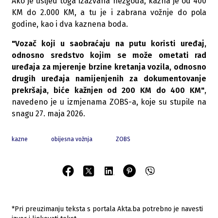
Ako je usljed toga izazvana nezgoda, kazna je od 400
KM do 2.000 KM, a tu je i zabrana vožnje do pola
godine, kao i dva kaznena boda.
"Vozač koji u saobraćaju na putu koristi uređaj,
odnosno sredstvo kojim se može ometati rad
uređaja za mjerenje brzine kretanja vozila, odnosno
drugih uređaja namijenjenih za dokumentovanje
prekršaja, biće kažnjen od 200 KM do 400 KM"
,
navedeno je u izmjenama ZOBS-a, koje su stupile na
snagu 27. maja 2026.
kazne
obijesna vožnja
ZOBS
*Pri preuzimanju teksta s portala Akta.ba potrebno je navesti