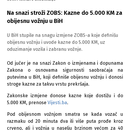
Na snazi stroži ZOBS: Kazne do 5.000 KM za
obijesnu vožnju u BiH
U BiH stupile na snagu izmjene ZOBS-a koje definišu
obijesnu vožnju i uvode kazne do 5.000 KM, uz
oduzimanje vozila i zabranu vožnje.
Od jučer je na snazi Zakon o izmjenama i dopunama
Zakona o osnovama sigurnosti saobraćaja na
putevima u BiH, koji definiše obijesnu vožnju i donosi
stroge kazne za takvu vrstu prekršaja.
Zakonske izmjene donose kazne koje dostižu i do
5.000 KM, prenose
Vijesti.ba
.
Pod obijesnom vožnjom smatra se kada vozač u
razmaku od 20 minuta dva ili više puta prođe kroz
crveno, ali i vožnja u naselju brzinom većom za 40