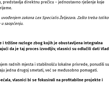
u, predstavlja direktnu prečicu – jednostavno rješenje koje
rijeme.
e uvođenjem zakona Lex Specialis Željezara. Zašto treba toliko
 u saopćenju.
 i tržišne razloge zbog kojih je obustavljena integralna
ući da je taj proces izvodljiv, vlasnici su odlučili dati Vlad
jem radnih mjesta i stabilnošću lokalne privrede, ponudili s
baju jedna drugoj smetati, već se međusobno pomagati.
ćala, vlasnici bi se fokusirali na profitabilne projekte i