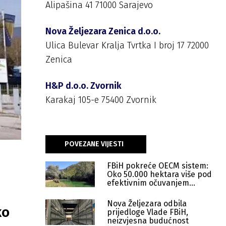
Alipašina 41 71000 Sarajevo
Nova Željezara Zenica d.o.o.
Ulica Bulevar Kralja Tvrtka I broj 17 72000
Zenica
H&P d.o.o. Zvornik
Karakaj 105-e 75400 Zvornik
POVEZANE VIJESTI
FBiH pokreće OECM sistem:
Oko 50.000 hektara više pod
efektivnim očuvanjem
prirode
Nova Željezara odbila
ko
prijedloge Vlade FBiH,
neizvjesna budućnost