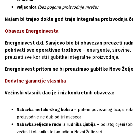
Valjaonica
(bez pogona proizvodnje mreža)
Najam bi trajao dokle god traje integralna proizvodnja če
Obaveze Energoinvesta
Energoinvest d.d. Sarajevo bio bi obavezan preuzeti rad
pokrivati sve operativne troškove
– energente, sirovine, 
preuzeti sve koristi i gubitke integralne proizvodnje.
Energoinvest pritom ne bi preuzimao gubitke Nove Željez
Dodatne garancije vlasnika
Većinski vlasnik dao je i niz konkretnih obaveza:
Nabavka metalurškog koksa
– putem povezanog lica, u roku 
proizvodnje ne duži od tri mjeseca
Nabavka željezne rude iz rudnika Ljubija
– po istoj cijeni (o
većinski vlasnik stekao udio u Novoj Željezari