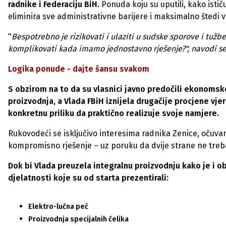
radnike i Federaciju BiH.
Ponuda koju su uputili, kako istič
eliminira sve administrativne barijere i maksimalno štedi v
"
Bespotrebno je rizikovati i ulaziti u sudske sporove i tužb
komplikovati kada imamo jednostavno rješenje?", navodi se
Logika ponude - dajte šansu svakom
S obzirom na to da su vlasnici javno predočili ekonomske
proizvodnja, a Vlada FBiH iznijela drugačije procjene vjeruj
konkretnu priliku da praktično realizuje svoje namjere.
Rukovodeći se isključivo interesima radnika Zenice, očuvan
kompromisno rješenje – uz poruku da dvije strane ne tre
Dok bi Vlada preuzela integralnu proizvodnju kako je i obe
djelatnosti koje su od starta prezentirali:
Elektro-lučna peć
Proizvodnja specijalnih čelika