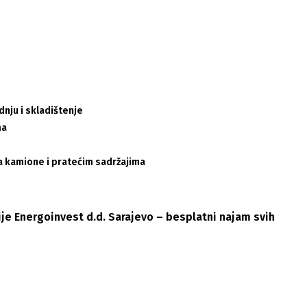
dnju i skladištenje
ma
a kamione i pratećim sadržajima
je Energoinvest d.d. Sarajevo – besplatni najam svih