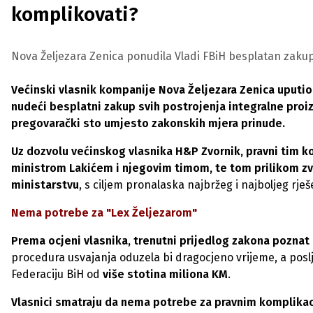
komplikovati?
Nova Željezara Zenica ponudila Vladi FBiH besplatan zakup 
Većinski vlasnik kompanije Nova Željezara Zenica uputio
nudeći besplatni zakup svih postrojenja integralne pro
pregovarački sto umjesto zakonskih mjera prinude.
Uz dozvolu većinskog vlasnika H&P Zvornik, pravni tim k
ministrom Lakićem i njegovim timom, te tom prilikom zv
ministarstvu
, s ciljem pronalaska najbržeg i najboljeg rješ
Nema potrebe za "Lex Željezarom"
Prema ocjeni vlasnika, trenutni prijedlog zakona poznat 
procedura usvajanja oduzela bi dragocjeno vrijeme, a poslj
Federaciju BiH od
više stotina miliona KM
.
Vlasnici smatraju da nema potrebe za pravnim komplikaci