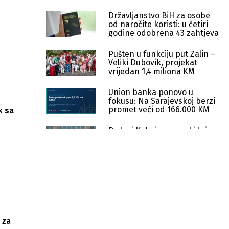
Državljanstvo BiH za osobe
od naročite koristi: u četiri
godine odobrena 43 zahtjeva
Pušten u funkciju put Zalin –
Veliki Dubovik, projekat
vrijedan 1,4 miliona KM
Union banka ponovo u
fokusu: Na Sarajevskoj berzi
promet veći od 166.000 KM
k sa
Rudari Kaknja ne prekidaju
neposluh bez zdravstvenog
osiguranja
Utvrđen uzrok pomora ribe:
Institucije nastavljaju aktivnosti
protiv HE Ulog
FBiH kreće u reformu tržišta
kapitala i regulaciju virtualne
 za
imovine