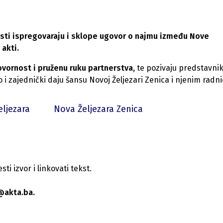
osti ispregovaraju i sklope ugovor o najmu između Nove
 akti.
ornost i pruženu ruku partnerstva,
te pozivaju predstavni
i zajednički daju šansu Novoj Željezari Zenica i njenim radn
eljezara
Nova Željezara Zenica
i izvor i linkovati tekst.
@akta.ba.