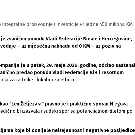
integralne proizvodnje i investicije vrijedne 450 miliona KM
 je zvaničnu ponudu Vladi Federacije Bosne i Hercegovine,
izvodnje – uz mjesečnu naknadu od 0 KM – uz poziv na
ompanije je u petak, 29. maja 2026. godine, održao sastana
anično predao ponudu Vladi Federacije BiH i resornom
enja za radnike i lokalnu zajednicu.
kao "Lex Željezara" pravno je i praktično sporan.
Njegova
edično bi izazvala i sudski spor sa potencijalnom štetom po
jama koje bi donijele neizvjesnost i negativne posljedice