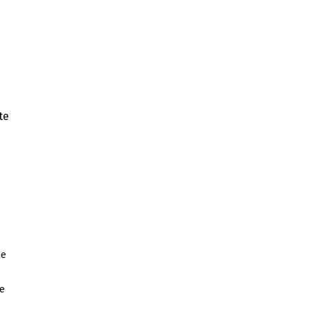
te
ne
je