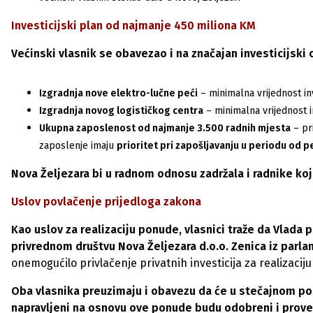
Investicijski plan od najmanje 450 miliona KM
Većinski vlasnik se obavezao i na značajan investicijski 
Izgradnja nove elektro-lučne peći
– minimalna vrijednost inv
Izgradnja novog logističkog centra
– minimalna vrijednost i
Ukupna zaposlenost od najmanje 3.500 radnih mjesta
– pr
zaposlenje imaju
prioritet pri zapošljavanju u periodu od p
Nova Željezara bi u radnom odnosu zadržala i radnike koj
Uslov povlačenje prijedloga zakona
Kao uslov za realizaciju ponude, vlasnici traže da Vlad
privrednom društvu Nova Željezara d.o.o. Zenica iz par
onemogućilo privlačenje privatnih investicija za realizaciju
Oba vlasnika preuzimaju i obavezu da će u stečajnom pos
napravljeni na osnovu ove ponude budu odobreni i prove