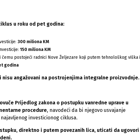
ciklus u roku od pet godina:
esticije:
300 miliona KM
nvesticije:
150 miliona KM
i čemu postojeći radnici Nove Željezare koji putem tehnološkog viška
et godina
i nisu angažovani na postrojenjima integralne proizvodnje.
a povuče Prijedlog zakona o postupku vanredne uprave u
lamentarne procedure
, navodeći da bi njegovo usvajanje
 najavljenog investicionog ciklusa.
tupku, direktno i putem povezanih lica, uticati da ugovori
deni.