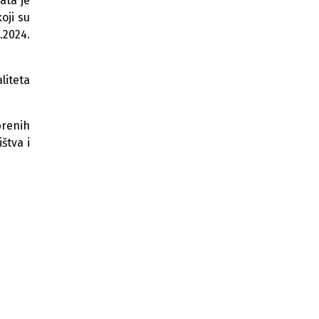
ata je
oji su
.2024.
liteta
brenih
štva i