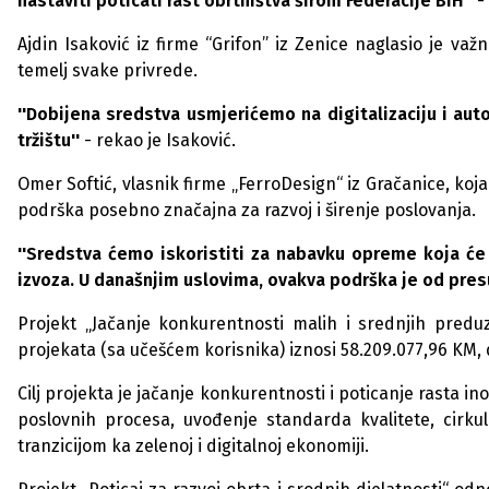
nastaviti poticati rast obrtništva širom Federacije BiH''
-
Ajdin Isaković iz firme “Grifon” iz Zenice naglasio je v
temelj svake privrede.
''Dobijena sredstva usmjerićemo na digitalizaciju i au
tržištu''
- rekao je Isaković.
Omer Softić, vlasnik firme „FerroDesign“ iz Gračanice, koja
podrška posebno značajna za razvoj i širenje poslovanja.
''Sredstva ćemo iskoristiti za nabavku opreme koja će un
izvoza. U današnjim uslovima, ovakva podrška je od pre
Projekt „Jačanje konkurentnosti malih i srednjih pred
projekata (sa učešćem korisnika) iznosi 58.209.077,96 KM,
Cilj projekta je jačanje konkurentnosti i poticanje rasta 
poslovnih procesa, uvođenje standarda kvalitete, cirku
tranzicijom ka zelenoj i digitalnoj ekonomiji.