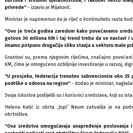
obrtima i srodnim djelatnostima, i također nešto ma
privrede''
- izjavio je Mijatović.
Ministar je napomenuo da je riječ o kontinuitetu rasta b
''Ovo je treća godina zaredom kako povećavamo sredst
gotovo 30 miliona KM i taj trend treba da se nastavi 
imamo potpuno drugačiju sliku stanja u sektoru male pri
Grantovi su, prema njegovim riječima, značajno povećani
KM, čime je omogućeno ozbiljnije investiranje u razvoj, digi
''U prosjeku, Federacija trenutno subvencionira oko 35 
podrške u odnosu na region''
- dodao je ministar, naglaš
Svoja iskustva podijelili su i korisnici sredstava, koji su i
Helena Katić iz obrta „Jopi” Neum zahvalila je na podrš
obrtništva.
''Ova sredstva omogućavaju unapređenje poslovanja i