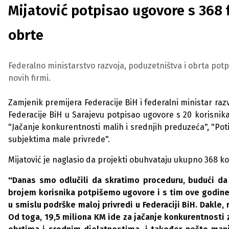
Mijatović potpisao ugovore s 368 
obrte
Federalno ministarstvo razvoja, poduzetništva i obrta potp
novih firmi.
Zamjenik premijera Federacije BiH i federalni ministar razv
Federacije BiH u Sarajevu potpisao ugovore s 20 korisnika
"Jačanje konkurentnosti malih i srednjih preduzeća", "Poti
subjektima male privrede".
Mijatović je naglasio da projekti obuhvataju ukupno 368 kor
''Danas smo odlučili da skratimo proceduru, budući d
brojem korisnika potpišemo ugovore i s tim ove godine 
u smislu podrške maloj privredi u Federaciji BiH. Dakle
Od toga, 19,5 miliona KM ide za jačanje konkurentnosti 