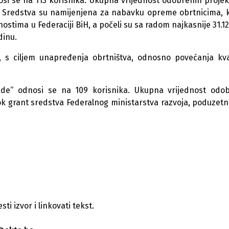
nosi se na 113 korisnika. Ukupna vrijednost odobrenih projek
M. Sredstva su namijenjena za nabavku opreme obrtnicima, k
stima u Federaciji BiH, a počeli su sa radom najkasnije 31.12
dinu.
, s ciljem unapređenja obrtništva, odnosno povećanja kva
ede“ odnosi se na 109 korisnika. Ukupna vrijednost odo
ok grant sredstva Federalnog ministarstva razvoja, poduzetni
i izvor i linkovati tekst.