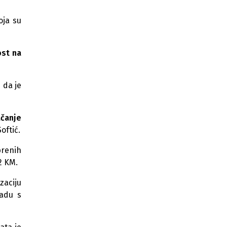
Ustavni sud BiH odlučivat će o
ustavnosti Zakona o vanrednoj
oja su
upravi u zeničkoj Željezari
Otkazana Skupština: BH Telecom
ost na
odgodio odluku o kupovini
Telemacha
BiH ulazi u ključnu fazu spora oko
 da je
Trgovske gore: Hrvatska mora
dostaviti studiju
ačanje
Uredba o uslovima i postupku
oftić.
dodjele pomoći male vrijednosti - de
minimis
brenih
2 KM.
zaciju
ladu s