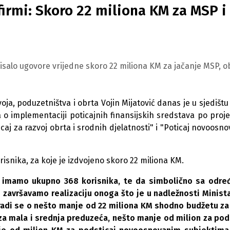
firmi: Skoro 22 miliona KM za MSP i
isalo ugovore vrijedne skoro 22 miliona KM za jačanje MSP, ob
oja, poduzetništva i obrta Vojin Mijatović danas je u sjedištu
 o implementaciji poticajnih finansijskih sredstava po proj
caj za razvoj obrta i srodnih djelatnosti" i "Poticaj novoosn
isnika, za koje je izdvojeno skoro 22 miliona KM.
a imamo ukupno 368 korisnika, te da simbolično sa odr
završavamo realizaciju onoga što je u nadležnosti Minist
, radi se o nešto manje od 22 miliona KM shodno budžetu za
za mala i srednja preduzeća, nešto manje od milion za pod