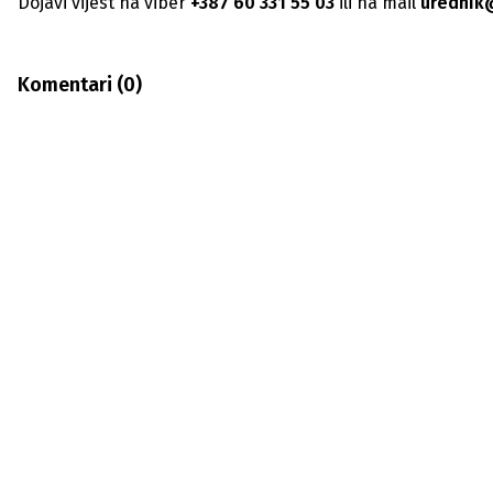
Dojavi vijest na viber
+387 60 331 55 03
ili na mail
urednik
Komentari (
0
)