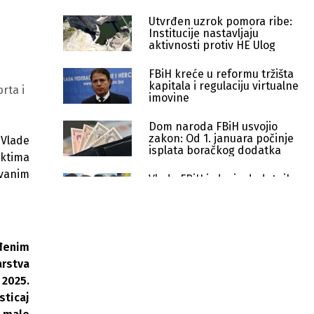
Utvrđen uzrok pomora ribe:
Institucije nastavljaju
aktivnosti protiv HE Ulog
FBiH kreće u reformu tržišta
kapitala i regulaciju virtualne
rta i
imovine
Dom naroda FBiH usvojio
zakon: Od 1. januara počinje
 Vlade
isplata boračkog dodatka
ektima
ovanim
Vlada FBiH izdvaja dodatnih
200.000 KM za gašenje požara
iz zraka
Sindikat rudara razočaran
zbog odbijenih izmjena
eđenim
zakona o konsolidaciji
arstva
 2025.
Predstavnički dom FBiH usvojio
zakon: Uvodi se redovni mjesečni
sticaj
borački dodatak