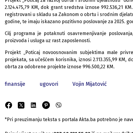
Projekt „Poticaj za razvoj obrta i srodnih djelatnosti“ od
2.124.475,79 KM, dok grant sredstva iznose 992.536,21 K
registrovani u skladu sa Zakonom o obrtu i srodnim djelatno
godine, te imaju iskazano pozitivno poslovanje za 2025. go
Cilj programa je potaknuti osavremenjivanje poslovanja
proizvoda i usluga uz rast zaposlenosti.
Projekt „Poticaj novoosnovanim subjektima male privr
projekata, sa učešćem korisnika, iznosi 2.113.355,99 KM, d
obrta za odobrene projekte iznose 996.500,22 KM.
finansije
ugovori
Vojin Mijatović
*Pri preuzimanju teksta s portala Akta.ba potrebno je navest