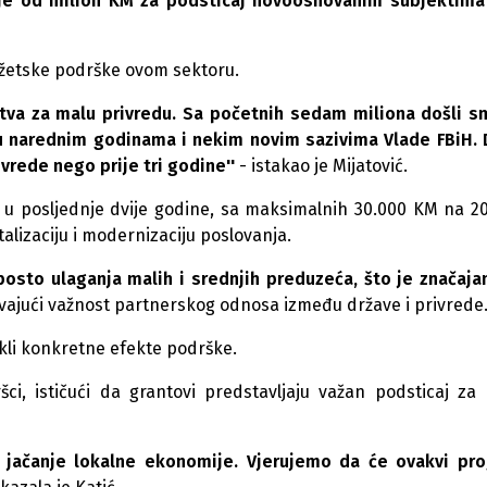
nje od milion KM za podsticaj novoosnovanim subjektim
udžetske podrške ovom sektoru.
va za malu privredu. Sa početnih sedam miliona došli 
i u narednim godinama i nekim novim sazivima Vlade FBiH.
vrede nego prije tri godine''
- istakao je Mijatović.
 u posljednje dvije godine, sa maksimalnih 30.000 KM na 2
talizaciju i modernizaciju poslovanja.
posto ulaganja malih i srednjih preduzeća, što je značaja
avajući važnost partnerskog odnosa između države i privrede
stakli konkretne efekte podrške.
ci, ističući da grantovi predstavljaju važan podsticaj za 
 jačanje lokalne ekonomije. Vjerujemo da će ovakvi pr