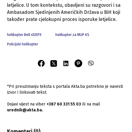
letjelice. U tom kontekstu, obavljeni su razgovori i sa
Ambasadom Sjedinjenih Američkih Država u BiH koji
također prate cjelokupni proces isporuke letjelice.
helikopter Bell 412EPX
helikopter za MUP KS
Policijski helikopter
*Pri preuzimanju teksta s portala Akta.ba potrebno je navesti
izvor i linkovati tekst.
Dojavi vijest na viber
+387 60 331 55 03
ili na mail
urednik@akta.ba.
Komentari (
0
)