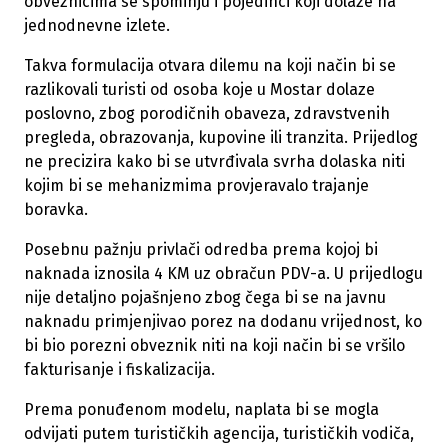
obveznicima se spominju i pojedinci koji dolaze na
jednodnevne izlete.
Takva formulacija otvara dilemu na koji način bi se
razlikovali turisti od osoba koje u Mostar dolaze
poslovno, zbog porodičnih obaveza, zdravstvenih
pregleda, obrazovanja, kupovine ili tranzita. Prijedlog
ne precizira kako bi se utvrđivala svrha dolaska niti
kojim bi se mehanizmima provjeravalo trajanje
boravka.
Posebnu pažnju privlači odredba prema kojoj bi
naknada iznosila 4 KM uz obračun PDV-a. U prijedlogu
nije detaljno pojašnjeno zbog čega bi se na javnu
naknadu primjenjivao porez na dodanu vrijednost, ko
bi bio porezni obveznik niti na koji način bi se vršilo
fakturisanje i fiskalizacija.
Prema ponuđenom modelu, naplata bi se mogla
odvijati putem turističkih agencija, turističkih vodiča,