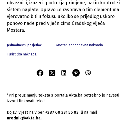
obveznici, izuzeci, područja primjene, način kontrole i
sistem naplate. Upravo će rasprava o tim elementima
vjerovatno biti u fokusu ukoliko se prijedlog uskoro
ponovo nađe pred vijećnicima Gradskog vijeća
Mostara.
Jednodnevni posjetioci
Mostar jednodnevna naknada
Turistička naknada
*Pri preuzimanju teksta s portala Akta.ba potrebno je navesti
izvor i linkovati tekst.
Dojavi vijest na viber
+387 60 331 55 03
ili na mail
urednik@akta.ba.