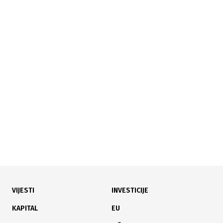
14.07.2026
|
POZVAO NA PODRŠKU
Kordić uz pomoć AI-a objavio kako bi mogla izgledati
deponija nakon sanacije
VIJESTI
INVESTICIJE
12.07.2026
|
TURISTIČKO TRŽIŠTE
KAPITAL
EU
Mostarske rukotvorine drže cijenu uprkos sporijem