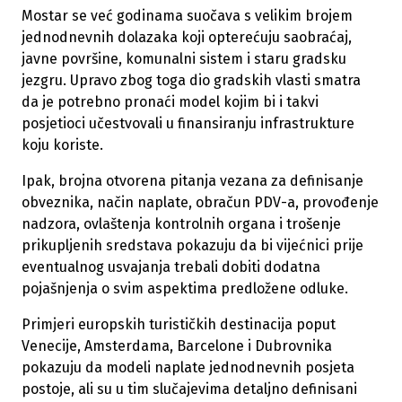
Mostar se već godinama suočava s velikim brojem
jednodnevnih dolazaka koji opterećuju saobraćaj,
javne površine, komunalni sistem i staru gradsku
jezgru. Upravo zbog toga dio gradskih vlasti smatra
da je potrebno pronaći model kojim bi i takvi
posjetioci učestvovali u finansiranju infrastrukture
koju koriste.
Ipak, brojna otvorena pitanja vezana za definisanje
obveznika, način naplate, obračun PDV-a, provođenje
nadzora, ovlaštenja kontrolnih organa i trošenje
prikupljenih sredstava pokazuju da bi vijećnici prije
eventualnog usvajanja trebali dobiti dodatna
pojašnjenja o svim aspektima predložene odluke.
Primjeri europskih turističkih destinacija poput
Venecije, Amsterdama, Barcelone i Dubrovnika
pokazuju da modeli naplate jednodnevnih posjeta
postoje, ali su u tim slučajevima detaljno definisani