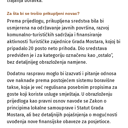
trajanja boravka.
Za šta bi se trošio prikupljeni novac?
Prema prijedlogu, prikupljena sredstva bila bi
usmjerena na održavanje javnih površina, razvoj
komunalno-turističkih sadržaja i finansiranje
aktivnosti Turističke zajednice Grada Mostara, kojoj bi
pripadalo 20 posto neto prihoda. Dio sredstava
predviđen je i za kategoriju označenu kao „ostalo“,
bez detaljnijeg obrazloženja namjene.
Dodatnu raspravu moglo bi izazvati i pitanje odnosa
ove naknade prema postojećem sistemu boravišne
takse, koja je već regulisana posebnim propisima za
goste koji koriste usluge smještaja. U obrazloženju
prijedloga kao pravni osnov navode se Zakon o
principima lokalne samouprave i Statut Grada
Mostara, ali bez detaljnijih pojašnjenja o mogućnosti
uvođenja nove finansijske obaveze za posjetioce.