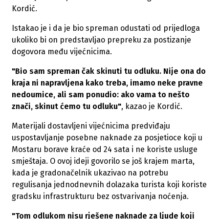
Kordić.
Istakao je i da je bio spreman odustati od prijedloga
ukoliko bi on predstavljao prepreku za postizanje
dogovora među vijećnicima.
"Bio sam spreman čak skinuti tu odluku. Nije ona do
kraja ni napravljena kako treba, imamo neke pravne
nedoumice, ali sam ponudio: ako vama to nešto
znači, skinut ćemo tu odluku"
, kazao je Kordić.
Materijali dostavljeni vijećnicima predviđaju
uspostavljanje posebne naknade za posjetioce koji u
Mostaru borave kraće od 24 sata i ne koriste usluge
smještaja. O ovoj ideji govorilo se još krajem marta,
kada je gradonačelnik ukazivao na potrebu
regulisanja jednodnevnih dolazaka turista koji koriste
gradsku infrastrukturu bez ostvarivanja noćenja.
"Tom odlukom nisu rješene naknade za ljude koji