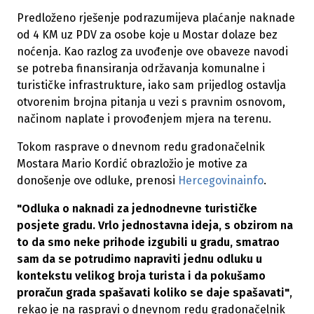
Predloženo rješenje podrazumijeva plaćanje naknade
od 4 KM uz PDV za osobe koje u Mostar dolaze bez
noćenja. Kao razlog za uvođenje ove obaveze navodi
se potreba finansiranja održavanja komunalne i
turističke infrastrukture, iako sam prijedlog ostavlja
otvorenim brojna pitanja u vezi s pravnim osnovom,
načinom naplate i provođenjem mjera na terenu.
Tokom rasprave o dnevnom redu gradonačelnik
Mostara Mario Kordić obrazložio je motive za
donošenje ove odluke, prenosi
Hercegovinainfo
.
"Odluka o naknadi za jednodnevne turističke
posjete gradu. Vrlo jednostavna ideja, s obzirom na
to da smo neke prihode izgubili u gradu, smatrao
sam da se potrudimo napraviti jednu odluku u
kontekstu velikog broja turista i da pokušamo
proračun grada spašavati koliko se daje spašavati"
,
rekao je na raspravi o dnevnom redu gradonačelnik