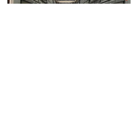
07.08.2026
|
BEZ KONKRETNIH RJEŠENJA
Nova Željezara odbila prijedloge Vlade FBiH,
neizvjesna budućnost
07.08.2026
|
POJAŠNJENA PROCESURA STJECANJA DRŽAVLJANSTVA