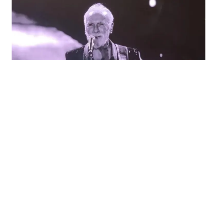
03.08.2026
|
OBORENI TURISTIČKI REKORDI
Tri koncerta Dine Merlina okupila 200.000 ljudi,
Sarajevo bilo puno do posljednjeg kreveta