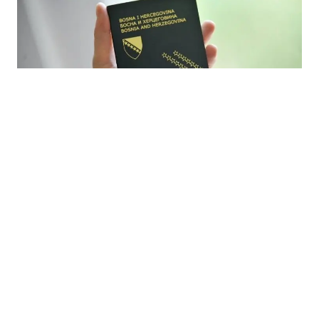
07.08.2026
|
POJAŠNJENA PROCESURA STJECANJA DRŽAVLJANSTVA
Državljanstvo BiH za osobe od naročite koristi: u četiri
godine odobrena 43 zahtjeva