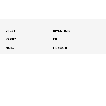
VIJESTI
INVESTICIJE
02.08.2026
|
ZAŠTITA OKOLIŠA I VODA
KAPITAL
EU
Utvrđen uzrok pomora ribe: Institucije nastavljaju
NAJAVE
LIČNOSTI
aktivnosti protiv HE Ulog
KARIJERA
PAUZA
ANALIZE