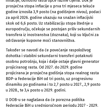
inflacije, odnosno rasta opće razine cijena. Dok je
prosječna stopa inflacije u prva tri mjeseca tekuće
godine iznosila 3,9 posto (na godišnjem nivou), podaci
za april 2026. godine ukazuju na snažan inflacijski
skok od 6,6 posto. Uz stabilizaciju stopa štednje u
europodručju, očekuje se postojan priliv sekundarnih
transfera iz inostranstva (doznaka), koji su ključni za
održavanje kupovne moći stanovništva.
Također se navodi da će povećanje raspoloživog
dohotka i stabilni sekundarni transferi potaknuti
osobnu potrošnju, koja i dalje ostaje glavni generator
projiciranog rasta. Od 2027. do 2029. godine
projicirana je prosječna godišnja stopa realnog rasta
BDP-a Federacije BiH od tri posto, uz progresivnu
dinamiku po godinama i to 2,7 posto u 2027., 2,9 posto
u 2028., te 3,4 posto u 2029. godini.
U DOB-u se naglašava da će porezna politika
Federacije BiH u srednjoročnom periodu 2027 - 2029.