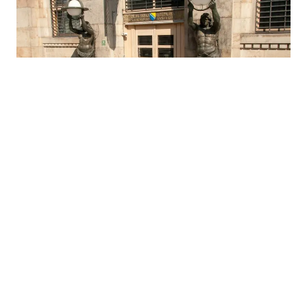
06.08.2026
|
ZA JEFTINIJA I BRŽA PLAĆANJA U EURIMA
BiH zvanično aplicirala za članstvo u SEPA području