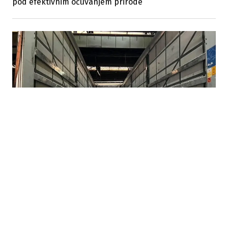
pod efektivnim očuvanjem prirode
07.08.2026
|
BEZ KONKRETNIH RJEŠENJA
Nova Željezara odbila prijedloge Vlade FBiH,
neizvjesna budućnost