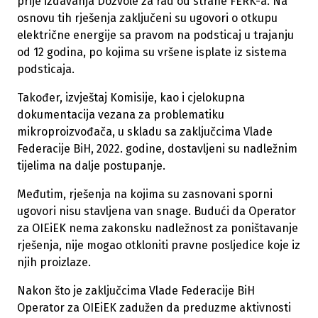
prije izdavanja Dozvole za rad od strane FERK-a. Na
osnovu tih rješenja zaključeni su ugovori o otkupu
električne energije sa pravom na podsticaj u trajanju
od 12 godina, po kojima su vršene isplate iz sistema
podsticaja.
Također, izvještaj Komisije, kao i cjelokupna
dokumentacija vezana za problematiku
mikroproizvođača, u skladu sa zaključcima Vlade
Federacije BiH, 2022. godine, dostavljeni su nadležnim
tijelima na dalje postupanje.
Međutim, rješenja na kojima su zasnovani sporni
ugovori nisu stavljena van snage. Budući da Operator
za OIEiEK nema zakonsku nadležnost za poništavanje
rješenja, nije mogao otkloniti pravne posljedice koje iz
njih proizlaze.
Nakon što je zaključcima Vlade Federacije BiH
Operator za OIEiEK zadužen da preduzme aktivnosti