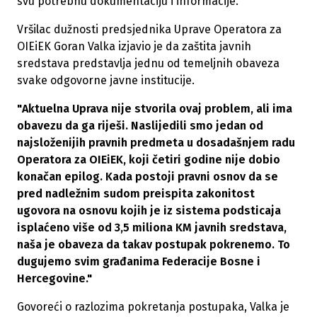
svu potrebnu dokumentaciju i informacije.
Vršilac dužnosti predsjednika Uprave Operatora za
OIEiEK Goran Valka izjavio je da zaštita javnih
sredstava predstavlja jednu od temeljnih obaveza
svake odgovorne javne institucije.
"Aktuelna Uprava nije stvorila ovaj problem, ali ima
obavezu da ga riješi. Naslijedili smo jedan od
najsloženijih pravnih predmeta u dosadašnjem radu
Operatora za OIEiEK, koji četiri godine nije dobio
konačan epilog. Kada postoji pravni osnov da se
pred nadležnim sudom preispita zakonitost
ugovora na osnovu kojih je iz sistema podsticaja
isplaćeno više od 3,5 miliona KM javnih sredstava,
naša je obaveza da takav postupak pokrenemo. To
dugujemo svim građanima Federacije Bosne i
Hercegovine."
Govoreći o razlozima pokretanja postupaka, Valka je