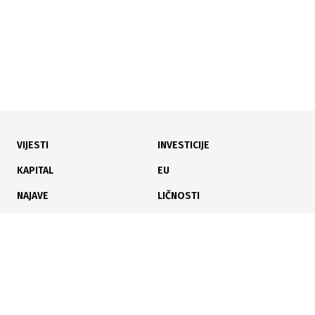
VIJESTI
INVESTICIJE
02.08.2026
|
ZAŠTITA OKOLIŠA I VODA
KAPITAL
EU
Utvrđen uzrok pomora ribe: Institucije nastavljaju
NAJAVE
LIČNOSTI
aktivnosti protiv HE Ulog
KARIJERA
PAUZA
ANALIZE