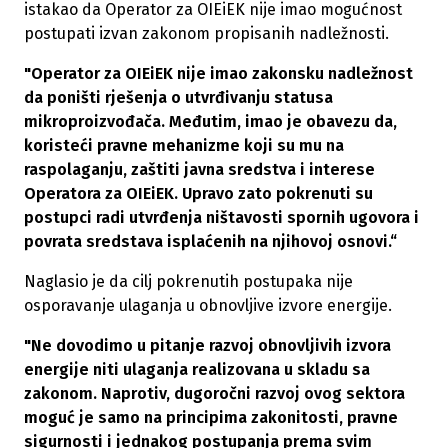
istakao da Operator za OIEiEK nije imao mogućnost
postupati izvan zakonom propisanih nadležnosti.
"Operator za OIEiEK nije imao zakonsku nadležnost
da poništi rješenja o utvrđivanju statusa
mikroproizvođača. Međutim, imao je obavezu da,
koristeći pravne mehanizme koji su mu na
raspolaganju, zaštiti javna sredstva i interese
Operatora za OIEiEK. Upravo zato pokrenuti su
postupci radi utvrđenja ništavosti spornih ugovora i
povrata sredstava isplaćenih na njihovoj osnovi.“
Naglasio je da cilj pokrenutih postupaka nije
osporavanje ulaganja u obnovljive izvore energije.
"Ne dovodimo u pitanje razvoj obnovljivih izvora
energije niti ulaganja realizovana u skladu sa
zakonom. Naprotiv, dugoročni razvoj ovog sektora
moguć je samo na principima zakonitosti, pravne
sigurnosti i jednakog postupanja prema svim