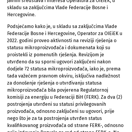
javnih sredstava i interesa Operatora za OIEiEK, u
skladu sa zaključcima Vlade Federacije Bosne i
Hercegovine.
Podsjećamo kako je, u skladu sa zaključcima Vlade
Federacije Bosne i Hercegovine, Operator za OIEiEK u
2022. godini proveo aktivnosti na reviziji rješenja o
statusu mikroproizvođača i dokumenata koji su
proistekli iz pomenutih rješenja. Revizijom je
utvrđeno da su sporni ugovori zaključeni nakon
dodjele 72 statusa mikroproizvođača, iako je, prema
tada važećem pravnom okviru, isključiva nadležnost
za donošenje rješenja o utvrđivanju statusa
mikroproizvođača bila povjerena Regulatornoj
komisiji za energiju u Federaciji BiH (FERK). Za dva (2)
postrojenja utvrđeni su statusi privilegovanih
proizvođača, odnosno zaključeni su ugovori, prije
nego što je za ta postrojenja utvrđen status
kvalifikovanog proizvođača od strane FERK-, odnosno