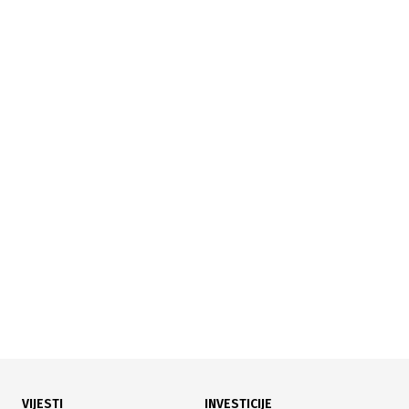
28.07.2026
|
PRAVA DEMOBILISANIH BORACA
Predstavnički dom FBiH usvojio zakon: Uvodi se
redovni mjesečni borački dodatak
VIJESTI
INVESTICIJE