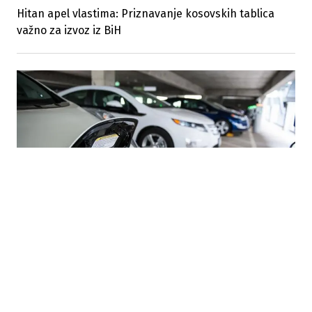
Hitan apel vlastima: Priznavanje kosovskih tablica
važno za izvoz iz BiH
03.08.2026
|
TRŽIŠTE AUTOMOBILA U BIH
Uvoz električnih i hibridnih vozila u BiH snažno
porastao uprkos padu ukupnog uvoza