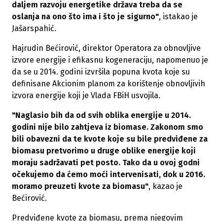
daljem razvoju energetike država treba da se
oslanja na ono što ima i što je sigurno"
, istakao je
Jašarspahić.
Hajrudin Bećirović, direktor Operatora za obnovljive
izvore energije i efikasnu kogeneraciju, napomenuo je
da se u 2014. godini izvršila popuna kvota koje su
definisane Akcionim planom za korištenje obnovljivih
izvora energije koji je Vlada FBiH usvojila.
"Naglasio bih da od svih oblika energije u 2014.
godini nije bilo zahtjeva iz biomase. Zakonom smo
bili obavezni da te kvote koje su bile predviđene za
biomasu pretvorimo u druge oblike energije koji
moraju sadržavati pet posto. Tako da u ovoj godni
očekujemo da ćemo moći intervenisati, dok u 2016.
moramo preuzeti kvote za biomasu"
, kazao je
Bećirović.
Predviđene kvote za biomasu, prema njegovim