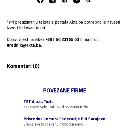
*Pri preuzimanju teksta s portala Akta.ba potrebno je navesti
izvor i linkovati tekst.
Dojavi vijest na viber
+387 60 331 55 03
ili na mail
urednik@akta.ba.
Komentari (
0
)
POVEZANE FIRME
TST d.o.o. Tuzla
Kovačevo Selo-Trakilovići bb 75000 Tuzla
Privredna komora Federacije BiH Sarajevo
Branislava Đurđeva 10 71000 Sarajevo