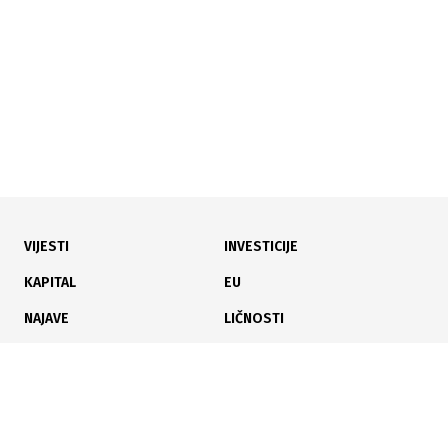
okupila stručnjake iz osam zemalja u Sarajevu
VIJESTI
INVESTICIJE
12.07.2026
|
STAMBENA INVESTICIJA
KAPITAL
EU
Raste interes za montažne kuće: Brže useljenje diktira
NAJAVE
LIČNOSTI
trendove
KARIJERA
PAUZA
ANALIZE