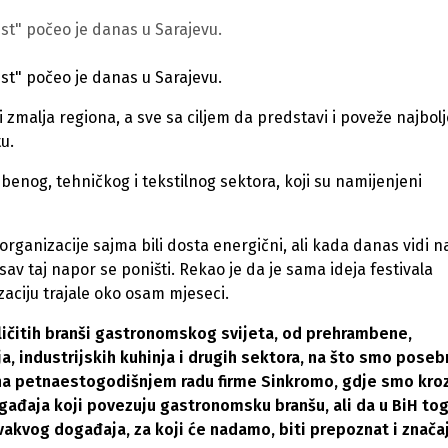
Fest" počeo je danas u Sarajevu.
Fest" počeo je danas u Sarajevu.
i zmalja regiona, a sve sa ciljem da predstavi i poveže najbol
tu.
benog, tehničkog i tekstilnog sektora, koji su namijenjeni
rganizacije sajma bili dosta energični, ali kada danas vidi n
sav taj napor se poništi. Rekao je da je sama ideja festivala
zaciju trajale oko osam mjeseci.
ličitih branši gastronomskog svijeta, od prehrambene,
ja, industrijskih kuhinja i drugih sektora, na što smo pose
an na petnaestogodišnjem radu firme Sinkromo, gdje smo kro
ogađaja koji povezuju gastronomsku branšu, ali da u BiH to
vakvog događaja, za koji će nadamo, biti prepoznat i znača