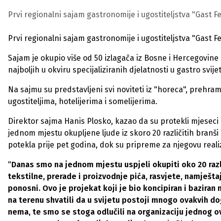
Prvi regionalni sajam gastronomije i ugostiteljstva "Gast 
Prvi regionalni sajam gastronomije i ugostiteljstva "Gast 
Sajam je okupio više od 50 izlagača iz Bosne i Hercegovine 
najboljih u okviru specijaliziranih djelatnosti u gastro svije
Na sajmu su predstavljeni svi noviteti iz "horeca", prehram
ugostiteljima, hotelijerima i somelijerima.
Direktor sajma Hanis Plosko, kazao da su protekli mjeseci o
jednom mjestu okupljene ljude iz skoro 20 različitih branši 
potekla prije pet godina, dok su pripreme za njegovu reali
"
Danas smo na jednom mjestu uspjeli okupiti oko 20 raz
tekstilne, prerade i proizvodnje pića, rasvjete, namješta
ponosni. Ovo je projekat koji je bio koncipiran i bazir
na terenu shvatili da u svijetu postoji mnogo ovakvih d
nema, te smo se stoga odlučili na organizaciju jednog o