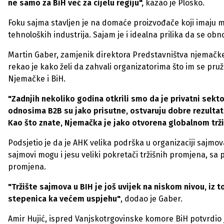
ne samo za BiH već za cijelu regiju",
kazao je Plosko.
Foku sajma stavljen je na domaće proizvođače koji imaju m
tehnoloških industrija. Sajam je i idealna prilika da se obno
Martin Gaber, zamjenik direktora Predstavništva njemačke p
rekao je kako želi da zahvali organizatorima što im se pruž
Njemačke i BiH.
"Zadnjih nekoliko godina otkrili smo da je privatni sekto
odnosima B2B su jako prisutne, ostvaruju dobre rezultate
Kao što znate, Njemačka je jako otvorena globalnom tržiš
Podsjetio je da je AHK velika podrška u organizaciji sajmo
sajmovi mogu i jesu veliki pokretači tržišnih promjena, sa p
promjena.
"Tržište sajmova u BIH je još uvijek na niskom nivou, iz t
stepenica ka većem uspjehu"
, dodao je Gaber.
Amir Hujić, ispred Vanjskotrgovinske komore BiH potvrdio