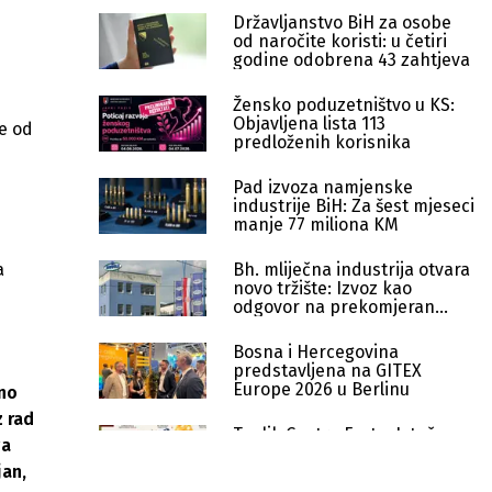
Državljanstvo BiH za osobe
od naročite koristi: u četiri
godine odobrena 43 zahtjeva
Žensko poduzetništvo u KS:
Objavljena lista 113
je od
predloženih korisnika
Pad izvoza namjenske
industrije BiH: Za šest mjeseci
manje 77 miliona KM
a
Bh. mliječna industrija otvara
novo tržište: Izvoz kao
odgovor na prekomjeran
uvoz
Bosna i Hercegovina
predstavljena na GITEX
Europe 2026 u Berlinu
bno
z rad
Toplik Gastro Fest u Istočnom
ga
Sarajevu okuplja vrhunske
jan,
vinarije, restorane i
destilerije