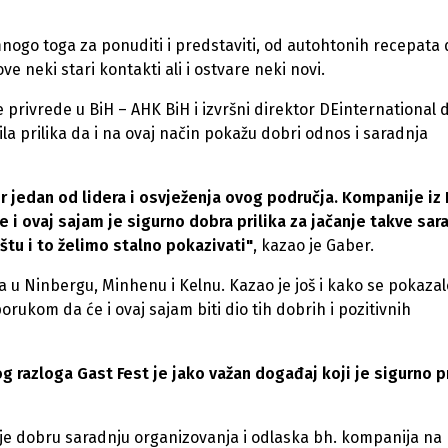
nogo toga za ponuditi i predstaviti, od autohtonih recepata 
ve neki stari kontakti ali i ostvare neki novi.
rivrede u BiH – AHK BiH i izvršni direktor DEinternational d.
ila prilika da i na ovaj način pokažu dobri odnos i saradnja
r jedan od lidera i osvježenja ovog područja. Kompanije iz 
 i ovaj sajam je sigurno dobra prilika za jačanje takve sar
tu i to želimo stalno pokazivati"
, kazao je Gaber.
va u Ninbergu, Minhenu i Kelnu. Kazao je još i kako se pokaza
orukom da će i ovaj sajam biti dio tih dobrih i pozitivnih
og razloga Gast Fest je jako važan događaj koji je sigurno p
 je dobru saradnju organizovanja i odlaska bh. kompanija na