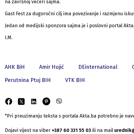
na završnoj večeri sajma.
Gast Fest za dugoročni cilj ima povezivanje i razmjenu isk
Jedan od medijski sponzora sajma je i poslovni portal Akta
I.M.
AHK BiH
Amir Hujić
DEinternational
Perutnina Ptuj BIH
VTK BIH
*Pri preuzimanju teksta s portala Akta.ba potrebno je navest
Dojavi vijest na viber
+387 60 331 55 03
ili na mail
urednik