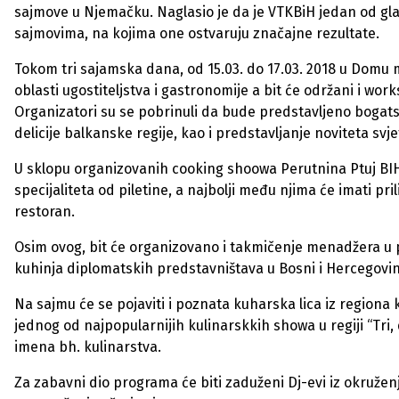
sajmove u Njemačku. Naglasio je da je VTKBiH jedan od 
sajmovima, na kojima one ostvaruju značajne rezultate.
Tokom tri sajamska dana, od 15.03. do 17.03. 2018 u Domu m
oblasti ugostiteljstva i gastronomije a bit će održani i wo
Organizatori su se pobrinuli da bude predstavljeno bogatstvo
delicije balkanske regije, kao i predstavljanje noviteta svj
U sklopu organizovanih cooking shoowa Perutnina Ptuj BIH
specijaliteta od piletine, a najbolji među njima će imati pr
restoran.
Osim ovog, bit će organizovano i takmičenje menadžera u p
kuhinja diplomatskih predstavništava u Bosni i Hercegovin
Na sajmu će se pojaviti i poznata kuharska lica iz regiona 
jednog od najpopularnijih kulinarskkih showa u regiji “Tri,
imena bh. kulinarstva.
Za zabavni dio programa će biti zaduženi Dj-evi iz okružen