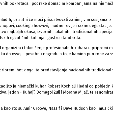
glavnih pokretača i podrške domaćim kompanijama na njemač
ladih, prisutni će moći prisustvovati zanimljivim sesijama iz
rkshopovi, cooking show-ovi, modne revije i razne degustacije.
 najboljih okusa, izvornih, lokalnih i tradicionalnih specijal
etskih egzotičnih kuhinja i gastro standarda.
 organizira i takmičenje profesionalnih kuhara u pripremi r
iliku da osvoji i posebnu nagradu a to je kamion pun robe za s
ripremi hot-doga, te predstavljanje nacionalnih tradicional
i.
kao što je njemački kuhar Robert Koch ali i jedni od pobjedni
 dva, jedan - Kuhaj”, Domagoj Žulj i Morana Mijač, te renomira
ja kao što su Amir Groove, Nazzif i Dave Hudson kao i muzičk