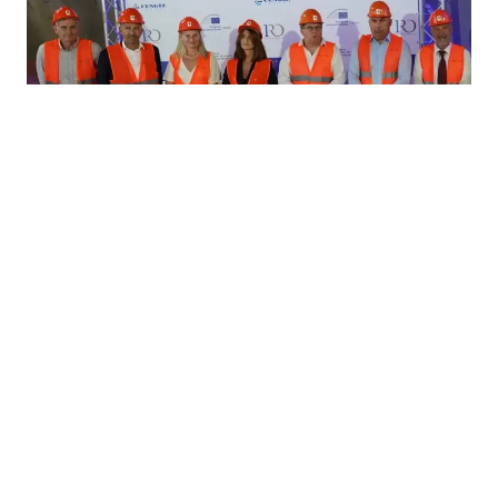
16.07.2026
|
SPORNI PROJEKTI NA KORIDORU
OLAF istražuje Autoceste FBiH, sporno 27 miliona eura
odobrenih Cengizu