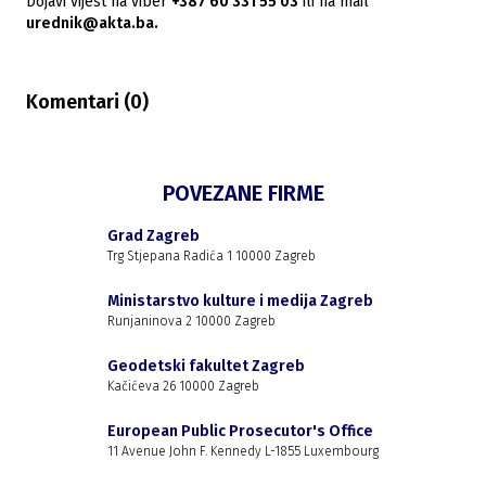
Dojavi vijest na viber
+387 60 331 55 03
ili na mail
urednik@akta.ba.
Komentari (
0
)
POVEZANE FIRME
Grad Zagreb
Trg Stjepana Radića 1 10000 Zagreb
Ministarstvo kulture i medija Zagreb
Runjaninova 2 10000 Zagreb
Geodetski fakultet Zagreb
Kačićeva 26 10000 Zagreb
European Public Prosecutor's Office
11 Avenue John F. Kennedy L-1855 Luxembourg