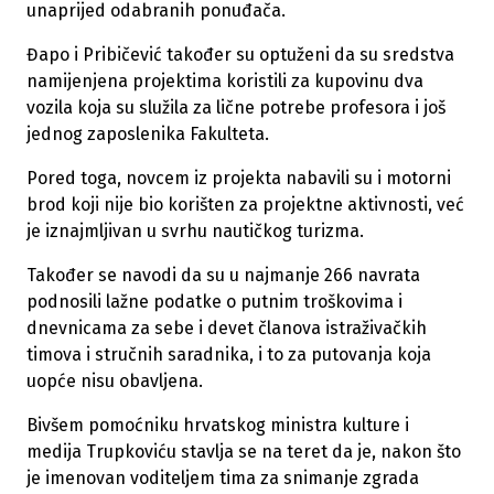
unaprijed odabranih ponuđača.
Đapo i Pribičević također su optuženi da su sredstva
namijenjena projektima koristili za kupovinu dva
vozila koja su služila za lične potrebe profesora i još
jednog zaposlenika Fakulteta.
Pored toga, novcem iz projekta nabavili su i motorni
brod koji nije bio korišten za projektne aktivnosti, već
je iznajmljivan u svrhu nautičkog turizma.
Također se navodi da su u najmanje 266 navrata
podnosili lažne podatke o putnim troškovima i
dnevnicama za sebe i devet članova istraživačkih
timova i stručnih saradnika, i to za putovanja koja
uopće nisu obavljena.
Bivšem pomoćniku hrvatskog ministra kulture i
medija Trupkoviću stavlja se na teret da je, nakon što
je imenovan voditeljem tima za snimanje zgrada