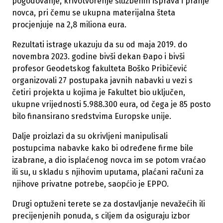
pogodovanje, krivotvorenje službenih isprava i pranje
novca, pri čemu se ukupna materijalna šteta
procjenjuje na 2,8 miliona eura.
Rezultati istrage ukazuju da su od maja 2019. do
novembra 2023. godine bivši dekan Đapo i bivši
profesor Geodetskog fakulteta Boško Pribičević
organizovali 27 postupaka javnih nabavki u vezi s
četiri projekta u kojima je Fakultet bio uključen,
ukupne vrijednosti 5.988.300 eura, od čega je 85 posto
bilo finansirano sredstvima Europske unije.
Dalje proizlazi da su okrivljeni manipulisali
postupcima nabavke kako bi određene firme bile
izabrane, a dio isplaćenog novca im se potom vraćao
ili su, u skladu s njihovim uputama, plaćani računi za
njihove privatne potrebe, saopćio je EPPO.
Drugi optuženi terete se za dostavljanje nevažećih ili
precijenjenih ponuda, s ciljem da osiguraju izbor