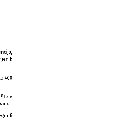
Otvorena 5. konferencija o urbanom
planiranju: Sarajevo epicentar
regionalnog dijaloga
Žena lažno predstavljajući bankarku
oštetila desetine ljudi za 1,5 miliona
eura
ncija,
Prosječna plata u Zagrebu za
februar 1.627 eura
mjenik
Od sutra besplatan javni prijevoz za
djecu i mlade do 18 godina u
ko 400
Zagrebu
"Bolan" nedostatak novogradnje:
 Štete
Hrvatska ne može da zadovolji
pojačanu potražnju kupaca
rane.
Veliki manjak stanova: EU se
zgradi
suočava sa stambenom krizom