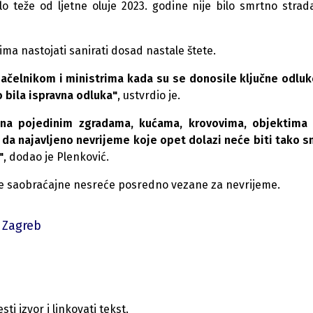
lo teže od ljetne oluje 2023. godine nije bilo smrtno strada
ma nastojati sanirati dosad nastale štete.
načelnikom i ministrima kada su se donosile ključne odlu
o bila ispravna odluka"
, ustvrdio je.
e na pojedinim zgradama, kućama, krovovima, objektima
da najavljeno nevrijeme koje opet dolazi neće biti tako s
"
, dodao je Plenković.
jedne saobraćajne nesreće posredno vezane za nevrijeme.
 Zagreb
i izvor i linkovati tekst.