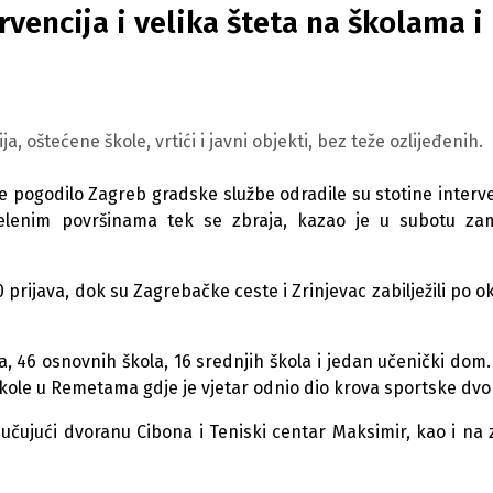
vencija i velika šteta na školama i
 oštećene škole, vrtići i javni objekti, bez teže ozlijeđenih.
 pogodilo Zagreb gradske službe odradile su stotine interve
i zelenim površinama tek se zbraja, kazao je u subotu za
 prijava, dok su Zagrebačke ceste i Zrinjevac zabilježili po o
ića, 46 osnovnih škola, 16 srednjih škola i jedan učenički dom.
škole u Remetama gdje je vjetar odnio dio krova sportske dvo
ljučujući dvoranu Cibona i Teniski centar Maksimir, kao i na 