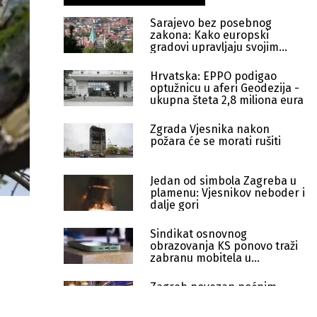
Sarajevo bez posebnog
zakona: Kako europski
gradovi upravljaju svojim
glavnim gradom
Hrvatska: EPPO podigao
optužnicu u aferi Geodezija -
ukupna šteta 2,8 miliona eura
Zgrada Vjesnika nakon
požara će se morati rušiti
Jedan od simbola Zagreba u
plamenu: Vjesnikov neboder i
dalje gori
Sindikat osnovnog
obrazovanja KS ponovo traži
zabranu mobitela u
učionicama
Zagreb povezan noćnim
prigradskim linijama: 11
gradova vikendom