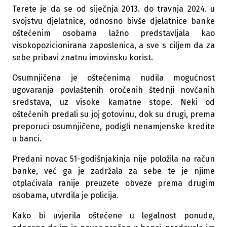
Terete je da se od siječnja 2013. do travnja 2024. u
svojstvu djelatnice, odnosno bivše djelatnice banke
oštećenim osobama lažno predstavljala kao
visokopozicionirana zaposlenica, a sve s ciljem da za
sebe pribavi znatnu imovinsku korist.
Osumnjičena je oštećenima nudila mogućnost
ugovaranja povlaštenih oročenih štednji novčanih
sredstava, uz visoke kamatne stope. Neki od
oštećenih predali su joj gotovinu, dok su drugi, prema
preporuci osumnjičene, podigli nenamjenske kredite
u banci.
Predani novac 51-godišnjakinja nije položila na račun
banke, već ga je zadržala za sebe te je njime
otplaćivala ranije preuzete obveze prema drugim
osobama, utvrdila je policija.
Kako bi uvjerila oštećene u legalnost ponude,