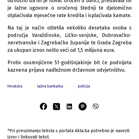
odnosno da im je novac oročen u banci, predavala im
je lažne ugovore o oročenoj štednji te djelomično
otplaćivala mjesečne rate kredita i isplaćivala kamate.
Na taj je način oštetila nekoliko desetaka osoba s
područja Varaždinske, Ličko-senjske, Dubrovačko-
neretvanske i Zagrebačke županije te Grada Zagreba
za ukupan iznos nešto veći od 1,5 milijuna eura.
Protiv osumnjičene 51-godišnjakinje bit će podnijeta
kaznena prijava nadležnom državnom odvjetništvu.
Hrvatska
lažna bankarka
policija
*Pri preuzimanju teksta s portala Akta.ba potrebno je navesti
izvor i linkovati tekst.