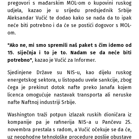
pregovori s mađarskim MOL-om o kupovini ruskog
udjela, kazao je u srijedu predsjednik Srbije
Aleksandar Vučić te dodao kako se nada da to ipak
neće biti potrebno i da će se postići dogovor s MOL-
om.
"Ako ne, mi smo spremili naš paket s čim idemo od
15. siječnja i to je to. Nadam se da neće biti
potrebno"
, kazao je Vučić za Informer.
Sjedinjene Države su NIS-u, kao dijelu ruskog
energetskog sektora, u listopadu uvele sankcije, zbog
čega je prekinut dotok nafte preko Janafa kojem
licenca omogućuje nastavak transporta ali neruske
nafte Naftnoj industriji Srbije.
Washington traži potpun izlazak ruskih dioničara iz
kompanije pa je rafinerija NIS-a u Pančevu 25.
novembra prestala s radom, a Vučić očekuje se da će,
uz neophodne tehnološke procedure poslije obustave