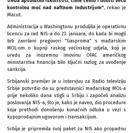
treba apsolutno iskoristiti, čime ćemo i dobiti veću
kontrolnu moć nad naftnom industrijom"
, rekao je
Macut.
Administracija u Washingtonu produljila je operativnu
licencu za rad NIS-a do 23. januara, do kada bi mogli
biti završeni pregovori "Gasproma" s mađarskim
MOL-om o kupnji ruskog većinskog udjela, koji je
uredu za inozemnu imovinu OFAC američkog
ministarstva financija bilo ključni razlog za uvođenje
sankcija.
Srbijanski premijer je u intervjuu za Radio televiziju
Srbije potvrdio da su predstavnici mađarskog MOL-a
prije nekoliko dana stigli u Srbiju i započeli analizu
poslovanja NIS-a, što je, kako je naveo, dio procedure
koja prethodi donošenju konačnih odluka u vezi s
kupoprodajnim ugovorom i transakcijom.
Srbija je pripremila svoj paket za NIS ako propadnu