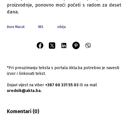
proizvodnje, ponovno moći početi s radom za deset
dana.
Đuro Macut
NIS
srbija
*Pri preuzimanju teksta s portala Akta.ba potrebno je navesti
izvor i linkovati tekst.
Dojavi vijest na viber
+387 60 331 55 03
ili na mail
urednik@akta.ba.
Komentari (
0
)