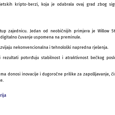
etskih kripto-berzi, koja je odabrala ovaj grad zbog si
tup zajednicu. J
edan od neobičnijih primjera je Willow St
 digitalno čuvanje uspomena na preminule.
razvijaju nekonvencionalna i tehnološki napredna rješenja.
rezultati potvrđuju stabilnost i atraktivnost bečkog pos
ma donosi inovacije i dugoročne prilike za zapošljavanje, č
e.
rija