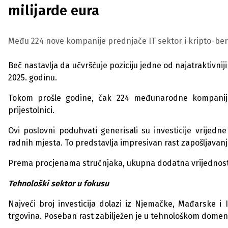
milijarde eura
Među 224 nove kompanije prednjače IT sektor i kripto-berz
Beč nastavlja da učvršćuje poziciju jedne od najatraktivniji
2025. godinu.
Tokom prošle godine, čak 224 međunarodne kompanije i
prijestolnici.
Ovi poslovni poduhvati generisali su investicije vrijed
radnih mjesta. To predstavlja impresivan rast zapošljava
Prema procjenama stručnjaka, ukupna dodatna vrijednost ov
Tehnološki sektor u fokusu
Najveći broj investicija dolazi iz Njemačke, Mađarske i Ita
trgovina. Poseban rast zabilježen je u tehnološkom domenu