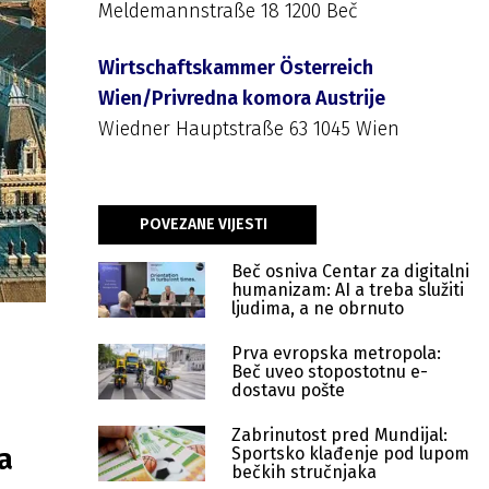
Meldemannstraße 18 1200 Beč
Wirtschaftskammer Österreich
Wien/Privredna komora Austrije
Wiedner Hauptstraße 63 1045 Wien
POVEZANE VIJESTI
Beč osniva Centar za digitalni
humanizam: AI a treba služiti
ljudima, a ne obrnuto
Prva evropska metropola:
Beč uveo stopostotnu e-
dostavu pošte
Zabrinutost pred Mundijal:
a
Sportsko klađenje pod lupom
bečkih stručnjaka