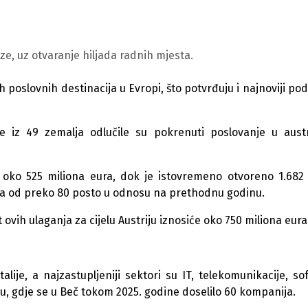
e, uz otvaranje hiljada radnih mjesta.
h poslovnih destinacija u Evropi, što potvrđuju i najnoviji pod
z 49 zemalja odlučile su pokrenuti poslovanje u austr
ne oko 525 miliona eura, dok je istovremeno otvoreno 1.682
nja od preko 80 posto u odnosu na prethodnu godinu.
ih ulaganja za cijelu Austriju iznosiće oko 750 miliona eura
lije, a najzastupljeniji sektori su IT, telekomunikacije, sof
, gdje se u Beč tokom 2025. godine doselilo 60 kompanija.