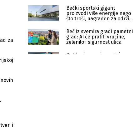
Bečki sportski gigant
proizvodi više energije nego
što troši, nagrađen za održivu
gradnju
Beč iz svemira gradi pametni
grad: AI će pratiti vrućine,
aci za
zelenilo i sigurnost ulica
Beč krajem maja postaje
ijskoj
centar robotike i AI festivala
na Karlsplatzu
Beč otvorio ''Supergrätzl Favoriten''
 novih
– nova zona bez prometa i s više
zelenila
.
Beč pruža GRAS-u ekspertizu za
širenje tramvajske mreže u Sarajevu
Bihać i Beč produbljuju saradnju
tver i
kroz zajedničke projekte zaštite
okoliša