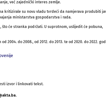
anje, već zajednički interes zemlje.
a kritizirale su novu vladu tvrdeći da namjerava produbiti ja
 spajanja ministarstva gospodarstva i rada.
d, što će stranka podržati. U suprotnom, uslijedit će pobuna,
od 2004. do 2008., od 2012. do 2013. te od 2020. do 2022. god
ovenije
i izvor i linkovati tekst.
@akta.ba.