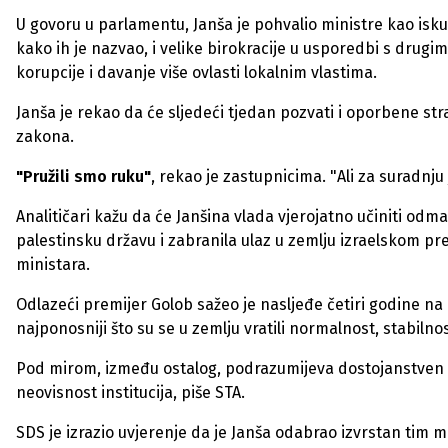
U govoru u parlamentu, Janša je pohvalio ministre kao isk
kako ih je nazvao, i velike birokracije u usporedbi s dru
korupcije i davanje više ovlasti lokalnim vlastima.
Janša je rekao da će sljedeći tjedan pozvati i oporbene st
zakona.
"Pružili smo ruku"
, rekao je zastupnicima. "Ali za suradnju 
Analitičari kažu da će Janšina vlada vjerojatno učiniti odma
palestinsku državu i zabranila ulaz u zemlju izraelskom p
ministara.
Odlazeći premijer Golob sažeo je nasljeđe četiri godine na
najponosniji što su se u zemlju vratili normalnost, stabilnos
Pod mirom, između ostalog, podrazumijeva dostojanstven ž
neovisnost institucija, piše STA.
SDS je izrazio uvjerenje da je Janša odabrao izvrstan tim m