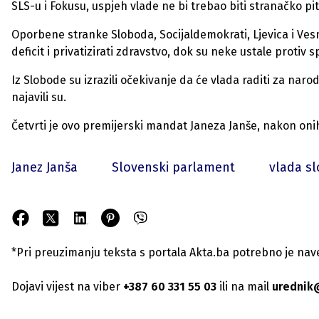
SLS-u i Fokusu, uspjeh vlade ne bi trebao biti stranačko pit
Oporbene stranke Sloboda, Socijaldemokrati, Ljevica i Vesn
deficit i privatizirati zdravstvo, dok su neke ustale protiv
Iz Slobode su izrazili očekivanje da će vlada raditi za naro
najavili su.
Četvrti je ovo premijerski mandat Janeza Janše, nakon onih 
Janez Janša
Slovenski parlament
vlada sl
*Pri preuzimanju teksta s portala Akta.ba potrebno je navest
Dojavi vijest na viber
+387 60 331 55 03
ili na mail
urednik