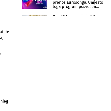
prenos Eurosonga: Umjesto
toga program posvećen
Palestini
Oko 30 kompanija iz ZDK na
sajmu u Celju: Fokus na
investicije i izvoz u EU
u
ati te
Slovenija ukinula ograničenja
a,
točenja goriva na benzinskim
pumpama
e
Afera "Black Cube": Strani agenti
uticali na izbore u Sloveniji, EU
pokrenula istragu
Golob tijesno pobijedio na izborima
u Sloveniji, slijede teški pregovori o
vladi
Slovenija ograničila točenje goriva
zbog povećane potražnje
šnjeg
Otvoren ključni europski tunel koji
povezuje EU i Zapadni Balkan