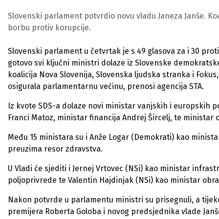
Slovenski parlament potvrdio novu vladu Janeza Janše. Koal
borbu protiv korupcije.
Slovenski parlament u četvrtak je s 49 glasova za i 30 pro
gotovo svi ključni ministri dolaze iz Slovenske demokratske
koalicija Nova Slovenija, Slovenska ljudska stranka i Foku
osigurala parlamentarnu većinu, prenosi agencija STA.
Iz kvote SDS-a dolaze novi ministar vanjskih i europskih p
Franci Matoz, ministar financija Andrej Šircelj, te ministar
Među 15 ministara su i Anže Logar (Demokrati) kao ministar
preuzima resor zdravstva.
U Vladi će sjediti i Jernej Vrtovec (NSi) kao ministar infras
poljoprivrede te Valentin Hajdinjak (NSi) kao ministar obr
Nakon potvrde u parlamentu ministri su prisegnuli, a tij
premijera Roberta Goloba i novog predsjednika vlade Janše