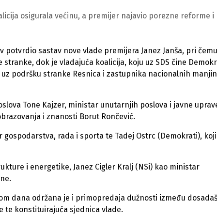
icija osigurala većinu, a premijer najavio porezne reforme i
tiv potvrdio sastav nove vlade premijera Janez Janša, pri čem
 stranke, dok je vladajuća koalicija, koju uz SDS čine Demokr
s, uz podršku stranke Resnica i zastupnika nacionalnih manjin
oslova Tone Kajzer, ministar unutarnjih poslova i javne uprav
 obrazovanja i znanosti Borut Rončević.
 gospodarstva, rada i sporta te Tadej Ostrc (Demokrati), koji
trukture i energetike, Janez Cigler Kralj (NSi) kao ministar
ane.
ekom dana održana je i primopredaja dužnosti između dosada
 te konstituirajuća sjednica vlade.