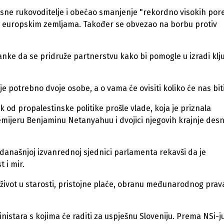
usne rukovoditelje i obećao smanjenje "rekordno visokih pore
gim europskim zemljama. Također se obvezao na borbu protiv
ranke da se pridruže partnerstvu kako bi pomogle u izradi klj
je potrebno dvoje osobe, a o vama će ovisiti koliko će nas biti
k od propalestinske politike prošle vlade, koja je priznala
remijeru Benjaminu Netanyahuu i dvojici njegovih krajnje des
 današnjoj izvanrednoj sjednici parlamenta rekavši da je
t i mir.
ivot u starosti, pristojne plaće, obranu međunarodnog prava
inistara s kojima će raditi za uspješnu Sloveniju. Prema NSi-ju