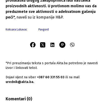
pronalasku drugog zakupoprimca radi nastavka
proizvodnih aktivnosti. U protivnom molimo vas da
preduzmete sve aktivnosti o adekvatnom gašenju
peći",
naveli su iz kompanije H&P.
Koksara Lukavac
Pavgord
*Pri preuzimanju teksta s portala Akta.ba potrebno je navesti
izvor i linkovati tekst.
Dojavi vijest na viber
+387 60 331 55 03
ili na mail
urednik@akta.ba.
Komentari (
0
)