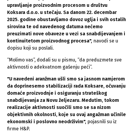
upravljanje proizvodnim procesom u društvu
Koksara d.o.o. u stečaju. Sa danom 22. decembar
2025. godine obustavljamo dovoz uglja i svih ostalih
sirovina te od navedenog datuma nećemo
preuzimati nove obaveze u vezi sa snabdijevanjem i
kontinuitetom proizvodnog procesa",
navodi se u
dopisu koji su poslali.
“Molimo vas”, dodali su u pismu, “da preduzmete sve
aktivnosti o adekvatnom gašenju peći”.
"U navedeni aranžman ušli smo sa jasnom namjerom
da doprinesemo stabilizaciji rada Koksare, očuvanju
domaće proizvodnje i osiguranju strateškog
snabdijevanja za Novu željezaru. Medutim, tokom
realizacije aktivnosti suočili smo se sa nizom
objektivnih okolnosti, koje su ovaj angažman učinile
ekonomski i poslovno neodrživim",
pojasnili su iz
firme H&P.