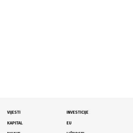
08.07.2026
|
U PREDMETU STEČAJA
Sud odbio žalbu Nove Željezare, u petak ročište o
uvođenju vanredne uprave
VIJESTI
INVESTICIJE
06.07.2026
|
ZBOG ZLOUPOTREBE SLUŽBENOG POLOŽAJA
KAPITAL
EU
H&P d.o.o. Zvornik podnio krivične prijave protiv