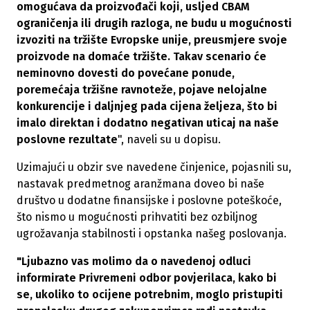
omogućava da proizvođači koji, usljed CBAM
ograničenja ili drugih razloga, ne budu u mogućnosti
izvoziti na tržište Evropske unije, preusmjere svoje
proizvode na domaće tržište. Takav scenario će
neminovno dovesti do povećane ponude,
poremećaja tržišne ravnoteže, pojave nelojalne
konkurencije i daljnjeg pada cijena željeza, što bi
imalo direktan i dodatno negativan uticaj na naše
poslovne rezultate
", naveli su u dopisu.
Uzimajući u obzir sve navedene činjenice, pojasnili su,
nastavak predmetnog aranžmana doveo bi naše
društvo u dodatne finansijske i poslovne poteškoće,
što nismo u mogućnosti prihvatiti bez ozbiljnog
ugrožavanja stabilnosti i opstanka našeg poslovanja.
"Ljubazno vas molimo da o navedenoj odluci
informirate Privremeni odbor povjerilaca, kako bi
se, ukoliko to ocijene potrebnim, moglo pristupiti