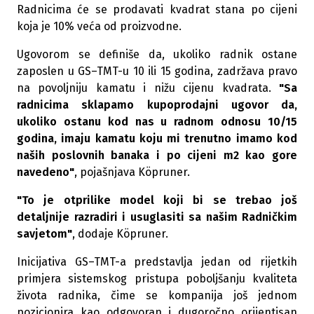
Radnicima će se prodavati kvadrat stana po cijeni
koja je 10% veća od proizvodne.
Ugovorom se definiše da, ukoliko radnik ostane
zaposlen u GS–TMT-u 10 ili 15 godina, zadržava pravo
na povoljniju kamatu i nižu cijenu kvadrata.
"Sa
radnicima sklapamo kupoprodajni ugovor da,
ukoliko ostanu kod nas u radnom odnosu 10/15
godina, imaju kamatu koju mi trenutno imamo kod
naših poslovnih banaka i po cijeni m2 kao gore
navedeno"
, pojašnjava Köpruner.
"To je otprilike model koji bi se trebao još
detaljnije razradiri i usuglasiti sa našim Radničkim
savjetom"
, dodaje Köpruner.
Inicijativa GS–TMT-a predstavlja jedan od rijetkih
primjera sistemskog pristupa poboljšanju kvaliteta
života radnika, čime se kompanija još jednom
pozicionira kao odgovoran i dugoročno orijentisan