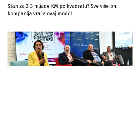
Stan za 2-3 hiljade KM po kvadratu? Sve više bh.
kompanija vraća ovaj model
12.06.2026
|
ŠVICARSKO-BH. POSLOVNI FORUM
Švicarske kompanije u BiH vide potencijal za
investicije, industriju i razvoj kadrova