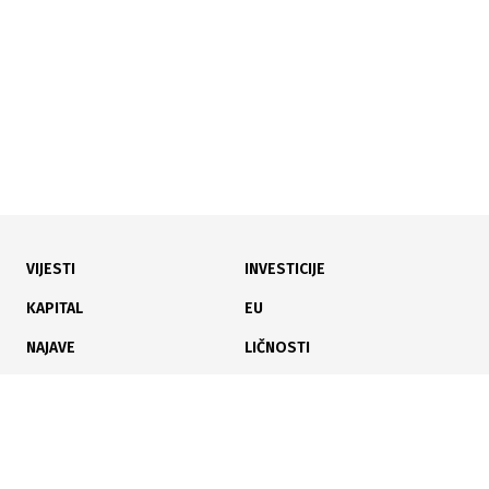
ubjedljivo prvi
VIJESTI
INVESTICIJE
12.05.2026
|
LISTA DOBITI U 2025
KAPITAL
EU
Najprofitabilnije firme SBK: FIS preuzeo vrh, Kiseljak
NAJAVE
LIČNOSTI
dominira
KARIJERA
PAUZA
ANALIZE