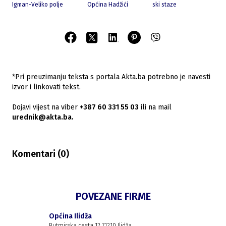
Igman-Veliko polje
Općina Hadžići
ski staze
*Pri preuzimanju teksta s portala Akta.ba potrebno je navesti
izvor i linkovati tekst.
Dojavi vijest na viber
+387 60 331 55 03
ili na mail
urednik@akta.ba.
Komentari (
0
)
POVEZANE FIRME
Općina Ilidža
Butmirska cesta 12 71210 Ilidža