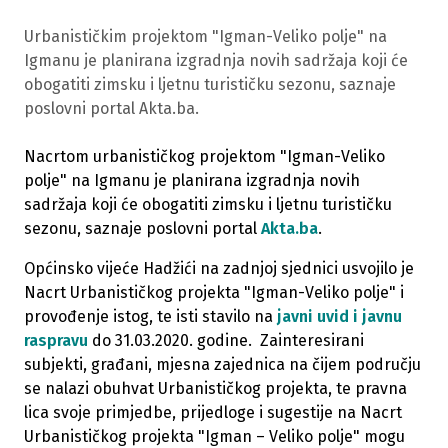
Urbanističkim projektom "Igman-Veliko polje" na
Igmanu je planirana izgradnja novih sadržaja koji će
obogatiti zimsku i ljetnu turističku sezonu, saznaje
poslovni portal Akta.ba.
Nacrtom urbanističkog projektom "Igman-Veliko
polje" na Igmanu je planirana izgradnja novih
sadržaja koji će obogatiti zimsku i ljetnu turističku
sezonu, saznaje poslovni portal
Akta.ba
.
Općinsko vijeće Hadžići na zadnjoj sjednici usvojilo je
Nacrt Urbanističkog projekta "Igman-Veliko polje" i
provođenje istog, te isti
stavilo na
javni uvid i javnu
raspravu
do 31.03.2020. godine. Zainteresirani
subjekti, građani, mjesna zajednica na čijem području
se nalazi obuhvat Urbanističkog projekta, te pravna
lica svoje primjedbe, prijedloge i sugestije na Nacrt
Urbanističkog projekta "Igman – Veliko polje" mogu