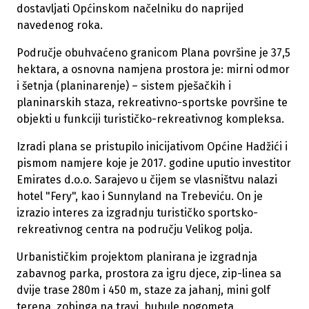
dostavljati Općinskom načelniku do naprijed
navedenog roka.
Područje obuhvaćeno granicom Plana površine je 37,5
hektara, a osnovna namjena prostora je: mirni odmor
i šetnja (planinarenje) – sistem pješačkih i
planinarskih staza, rekreativno-sportske površine te
objekti u funkciji turističko-rekreativnog kompleksa.
Izradi plana se pristupilo inicijativom Općine Hadžići i
pismom namjere koje je 2017. godine uputio investitor
Emirates d.o.o. Sarajevo u čijem se vlasništvu nalazi
hotel "Fery", kao i Sunnyland na Trebeviću. On je
izrazio interes za izgradnju turističko sportsko-
rekreativnog centra na području Velikog polja.
Urbanističkim projektom planirana je izgradnja
zabavnog parka, prostora za igru djece, zip-linea sa
dvije trase 280m i 450 m, staze za jahanj, mini golf
terena, zobinga na travi, bubule nogometa.