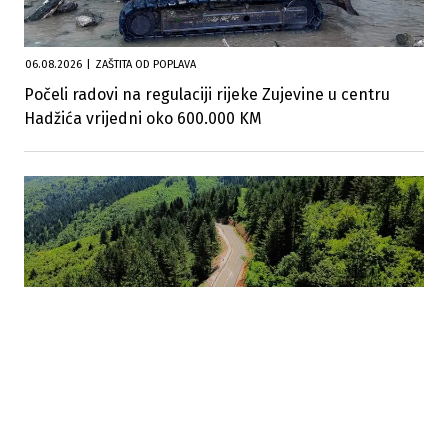
06.08.2026
|
ZAŠTITA OD POPLAVA
Počeli radovi na regulaciji rijeke Zujevine u centru
Hadžića vrijedni oko 600.000 KM
04.08.2026
|
NOVA CESTOVNA INVESTICIJA
Nastavlja se gradnja ratnog puta Igman: Osigurana
sredstva za novih 6,5 kilometara