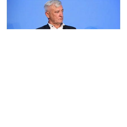
15.11.2025
|
VELIKA AKVIZICIJA U PREHRAMBENOJ INDUSTRIJI
Žito grupa preuzima Zvijezdu: Marko Pipunić jača
dominaciju u prehrambenom sektoru