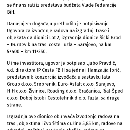
se finansirati iz sredstava budžeta Vlade Federacije
BiH.
Današnjem događaju prethodilo je potpisivanje
Ugovora za izvođenje radova na izgradnji trase i
objekata da dionici Lot 2, izgradnja dionice Šićki Brod
– Đurđevik na trasi ceste Tuzla – Sarajevo, na km
5+400 – km 11+250.
U ime investitora, ugovor je potpisao Ljubo Pravdić,
v.d. direktora JP Ceste FBiH sa jedne i Hamzalija Ibrić,
predstavnik konzorcija izvođača u sastavku Jata
Group d.o.o. Srebrenik, Euro-Asfalt d.o.o. Sarajevo,
HIH d.o.o. Živinice, Roading d.o.o. Gračanica, Rial-Šped
d.o.o. Doboj Istok i Cestotehnik d.o.o. Tuzla, sa druge
strane.
Izgradnja ove dionice obuhvaća izvođenje radova na
trasi, objektima i čvorištima dužine 5,85 km, radove na