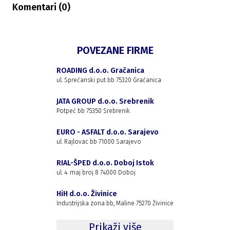
Komentari (
0
)
POVEZANE FIRME
ROADING d.o.o. Gračanica
ul. Sprečanski put bb 75320 Gračanica
JATA GROUP d.o.o. Srebrenik
Potpeć bb 75350 Srebrenik
EURO - ASFALT d.o.o. Sarajevo
ul. Rajlovac bb 71000 Sarajevo
RIAL-ŠPED d.o.o. Doboj Istok
ul. 4. maj broj 8 74000 Doboj
HiH d.o.o. Živinice
Industrijska zona bb, Maline 75270 Živinice
Prikaži više