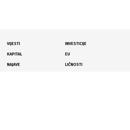
VIJESTI
INVESTICIJE
02.08.2026
|
ZAŠTITA OKOLIŠA I VODA
KAPITAL
EU
Utvrđen uzrok pomora ribe: Institucije nastavljaju
NAJAVE
LIČNOSTI
aktivnosti protiv HE Ulog
KARIJERA
PAUZA
ANALIZE