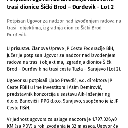
trasi dionice Šićki Brod – Đurđevik - Lot 2
Potpisan Ugovor za nadzor nad izvođenjem radova na
trasi i objektima, izgradnja dionice Šićki Brod –
Đurđevik.
U prisustvu članova Uprave JP Ceste Federacije BiH,
jučer je potpisan Ugovor za nadzor nad izvođenjem
radova na trasi i objektima, izgradnja dionice Šićki
Brod – Đurđevik na trasi ceste Tuzla – Sarajevo (Lot 2).
Ugovor su potpisali Ljubo Pravdić, v.d. direktora JP
Ceste FBiH u ime investitora i Asim Demirović,
predstavnik konzorcija u sastavu Aik-Inženjering
d.o.o. Banovići i PPG d.o.o. Sarajevo, saopćeno je iz JP
Ceste FBiH.
Vrijednost ugovora za usluge nadzora je 1.797.026,40
KM (sa PDV) a rok izvođenja je 32 mjeseca. Ugovor će