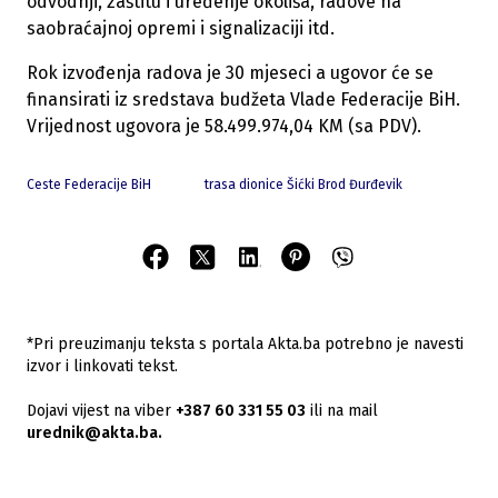
odvodnji, zaštitu i uređenje okoliša, radove na
saobraćajnoj opremi i signalizaciji itd.
Rok izvođenja radova je 30 mjeseci a ugovor će se
finansirati iz sredstava budžeta Vlade Federacije BiH.
Vrijednost ugovora je 58.499.974,04 KM (sa PDV).
Ceste Federacije BiH
trasa dionice Šićki Brod Đurđevik
*Pri preuzimanju teksta s portala Akta.ba potrebno je navesti
izvor i linkovati tekst.
Dojavi vijest na viber
+387 60 331 55 03
ili na mail
urednik@akta.ba.