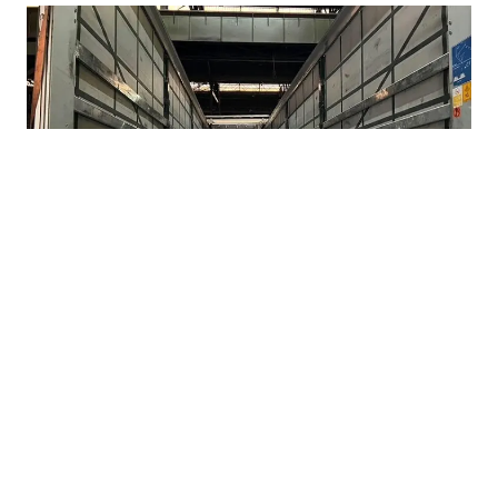
07.08.2026
|
BEZ KONKRETNIH RJEŠENJA
Nova Željezara odbila prijedloge Vlade FBiH,
neizvjesna budućnost