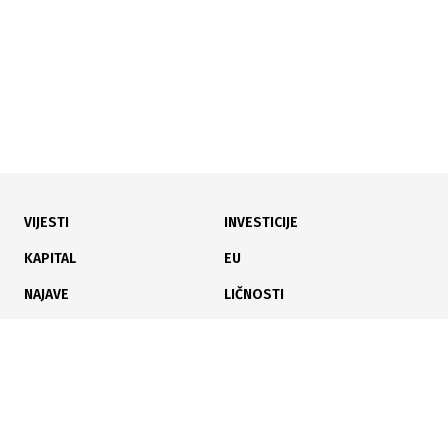
VIJESTI
INVESTICIJE
07.01.2026
|
POLITIČKI SPOROVI U FBIH
KAPITAL
EU
Lendo kritikuje raspodjelu tekuće rezerve FBiH
NAJAVE
LIČNOSTI
KARIJERA
PAUZA
ANALIZE