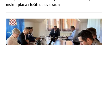
niskih plaća i loših uslova rada
20.05.2026
|
USVOJEN NIZ MJERA
Vlada HBK usvojila milionska ulaganja za zdravstvo,
škole, ceste i poljoprivredu