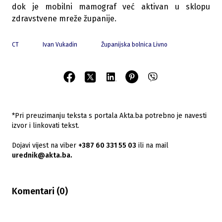
dok je mobilni mamograf već aktivan u sklopu
zdravstvene mreže županije.
CT
Ivan Vukadin
Županijska bolnica Livno
*Pri preuzimanju teksta s portala Akta.ba potrebno je navesti
izvor i linkovati tekst.
Dojavi vijest na viber
+387 60 331 55 03
ili na mail
urednik@akta.ba.
Komentari (
0
)