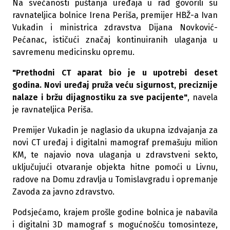
Na svečanosti puštanja uređaja u rad govorili su
ravnateljica bolnice Irena Periša, premijer HBŽ-a Ivan
Vukadin i ministrica zdravstva Dijana Novković-
Pećanac, ističući značaj kontinuiranih ulaganja u
savremenu medicinsku opremu.
"Prethodni CT aparat bio je u upotrebi deset
godina. Novi uređaj pruža veću sigurnost, preciznije
nalaze i bržu dijagnostiku za sve pacijente"
, navela
je ravnateljica Periša.
Premijer Vukadin je naglasio da ukupna izdvajanja za
novi CT uređaj i digitalni mamograf premašuju milion
KM, te najavio nova ulaganja u zdravstveni sekto,
uključujući otvaranje objekta hitne pomoći u Livnu,
radove na Domu zdravlja u Tomislavgradu i opremanje
Zavoda za javno zdravstvo.
Podsjećamo, krajem prošle godine bolnica je nabavila
i digitalni 3D mamograf s mogućnošću tomosinteze,