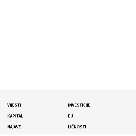
28.02.2026
|
EKOLOŠKI ALARM
Plutajući otpad ponovo zatrpao Drinu: Regionalni
problem bez sistemskog rješenja
VIJESTI
INVESTICIJE
13.01.2026
|
INVESTITOR NE ODUSTAJE
KAPITAL
EU
Borba za Hrasnički potok: Decenija otpora maloj
NAJAVE
LIČNOSTI
hidroelektrani na Treskavici