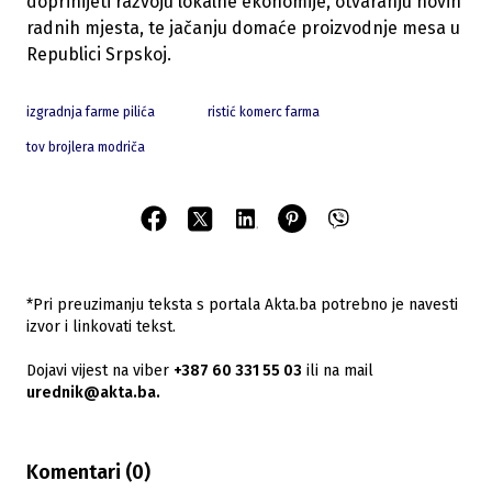
doprinijeti razvoju lokalne ekonomije, otvaranju novih
radnih mjesta, te jačanju domaće proizvodnje mesa u
Republici Srpskoj.
izgradnja farme pilića
ristić komerc farma
tov brojlera modriča
*Pri preuzimanju teksta s portala Akta.ba potrebno je navesti
izvor i linkovati tekst.
Dojavi vijest na viber
+387 60 331 55 03
ili na mail
urednik@akta.ba.
Komentari (
0
)