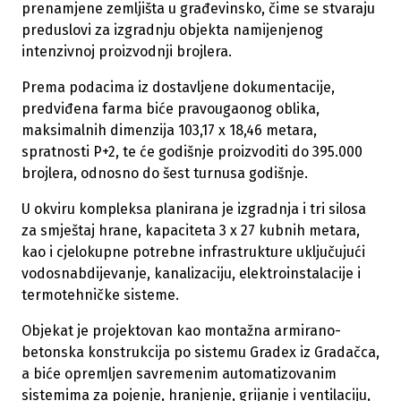
prenamjene zemljišta u građevinsko, čime se stvaraju
preduslovi za izgradnju objekta namijenjenog
intenzivnoj proizvodnji brojlera.
Prema podacima iz dostavljene dokumentacije,
predviđena farma biće pravougaonog oblika,
maksimalnih dimenzija 103,17 x 18,46 metara,
spratnosti P+2, te će godišnje proizvoditi do 395.000
brojlera, odnosno do šest turnusa godišnje.
U okviru kompleksa planirana je izgradnja i tri silosa
za smještaj hrane, kapaciteta 3 x 27 kubnih metara,
kao i cjelokupne potrebne infrastrukture uključujući
vodosnabdijevanje, kanalizaciju, elektroinstalacije i
termotehničke sisteme.
Objekat je projektovan kao montažna armirano-
betonska konstrukcija po sistemu Gradex iz Gradačca,
a biće opremljen savremenim automatizovanim
sistemima za pojenje, hranjenje, grijanje i ventilaciju,