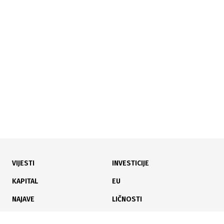
17.07.2026
|
PREMA IZBORU EUROMONEY MAGAZINA
UniCredit Bank četvrtu uzastopnu godinu je Najbolja
banka u BiH
VIJESTI
INVESTICIJE
16.07.2026
|
SPORNI PROJEKTI NA KORIDORU
KAPITAL
EU
OLAF istražuje Autoceste FBiH, sporno 27 miliona eura
NAJAVE
LIČNOSTI
odobrenih Cengizu
KARIJERA
PAUZA