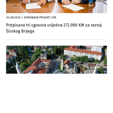
04.08.2026
|
KOMUNALNI PROJEKTI ZHK
Potpisana tri ugovora vrijedna 272.000 KM za razvoj
Širokog Brijega
04.08.2026
|
ULAGANJA U LOKALNU INFRASTRUKTURU
Stolac dobija obnovljene puteve, kanalizaciju i park