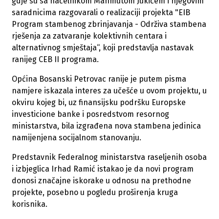
gdje su sa načelnikom Mahmutom Jukićem i njegovim
saradnicima razgovarali o realizaciji projekta "EIB
Program stambenog zbrinjavanja - Održiva stambena
rješenja za zatvaranje kolektivnih centara i
alternativnog smještaja“, koji predstavlja nastavak
ranijeg CEB II programa.
Općina Bosanski Petrovac ranije je putem pisma
namjere iskazala interes za učešće u ovom projektu, u
okviru kojeg bi, uz finansijsku podršku Europske
investicione banke i posredstvom resornog
ministarstva, bila izgrađena nova stambena jedinica
namijenjena socijalnom stanovanju.
Predstavnik Federalnog ministarstva raseljenih osoba
i izbjeglica Irhad Ramić istakao je da novi program
donosi značajne iskorake u odnosu na prethodne
projekte, posebno u pogledu proširenja kruga
korisnika.