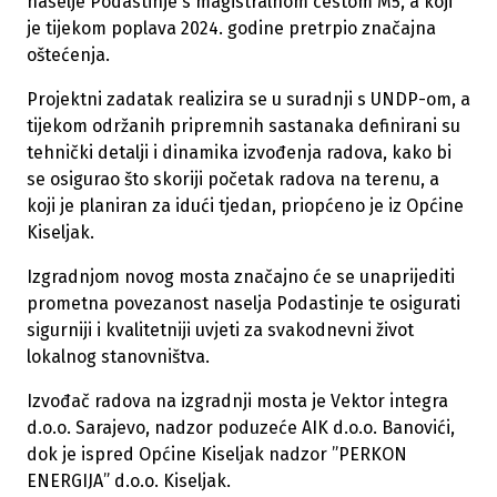
naselje Podastinje s magistralnom cestom M5, a koji
je tijekom poplava 2024. godine pretrpio značajna
oštećenja.
Projektni zadatak realizira se u suradnji s UNDP-om, a
tijekom održanih pripremnih sastanaka definirani su
tehnički detalji i dinamika izvođenja radova, kako bi
se osigurao što skoriji početak radova na terenu, a
koji je planiran za idući tjedan, priopćeno je iz Općine
Kiseljak.
Izgradnjom novog mosta značajno će se unaprijediti
prometna povezanost naselja Podastinje te osigurati
sigurniji i kvalitetniji uvjeti za svakodnevni život
lokalnog stanovništva.
Izvođač radova na izgradnji mosta je Vektor integra
d.o.o. Sarajevo, nadzor poduzeće AIK d.o.o. Banovići,
dok je ispred Općine Kiseljak nadzor ”PERKON
ENERGIJA” d.o.o. Kiseljak.