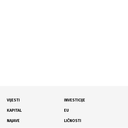
11.06.2026
|
EU PODRŠKA CIVILNOM SEKTORU U BIH
EU podržala 61 projekt u BiH kroz ReLOaD3 program
vrijedan 912.000 KM
VIJESTI
INVESTICIJE
10.06.2026
|
RODNA RAVNOPRAVNOST
KAPITAL
EU
Revizorski izvještaj: Napredak u zakonima, ali slabija
NAJAVE
LIČNOSTI
primjena na terenu u FBiH