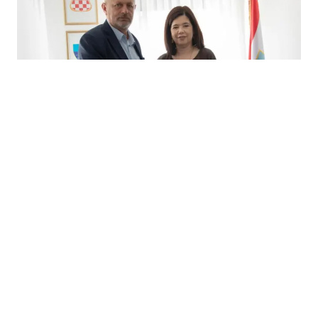
08.07.2026
|
ULAGANJE U OBRAZOVANJE
Potpisan ugovor za energetsku i infrastrukturnu
obnovu još jedne osnovne škole u Mostaru