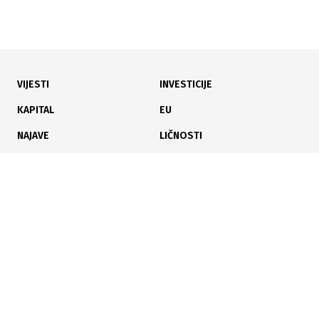
VIJESTI
INVESTICIJE
11.06.2026
|
VLADA HNŽ-A I PODRŠKA MLADIM PORODICAMA
KAPITAL
EU
HNŽ: Više od 53.000 KM za subvencije mladim
NAJAVE
LIČNOSTI
porodicama i novi razvojni projekti
KARIJERA
PAUZA
ANALIZE