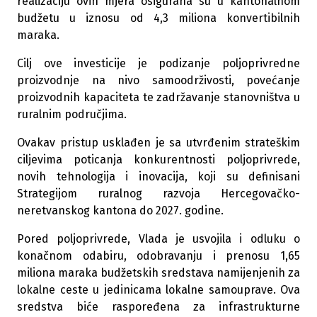
realizaciju ovih mjera osigurana su u kantonalnom
budžetu u iznosu od 4,3 miliona konvertibilnih
maraka.
Cilj ove investicije je podizanje poljoprivredne
proizvodnje na nivo samoodrživosti, povećanje
proizvodnih kapaciteta te zadržavanje stanovništva u
ruralnim područjima.
Ovakav pristup usklađen je sa utvrđenim strateškim
ciljevima poticanja konkurentnosti poljoprivrede,
novih tehnologija i inovacija, koji su definisani
Strategijom ruralnog razvoja Hercegovačko-
neretvanskog kantona do 2027. godine.
Pored poljoprivrede, Vlada je usvojila i odluku o
konačnom odabiru, odobravanju i prenosu 1,65
miliona maraka budžetskih sredstava namijenjenih za
lokalne ceste u jedinicama lokalne samouprave.
Ova
sredstva biće raspoređena za infrastrukturne