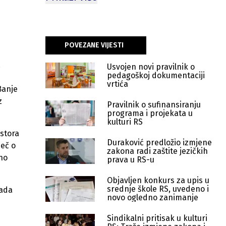
POVEZANE VIJESTI
.
Usvojen novi pravilnik o
pedagoškoj dokumentaciji
vrtića
Banje
z
Pravilnik o sufinansiranju
programa i projekata u
kulturi RS
ostora
Duraković predložio izmjene
ječ o
zakona radi zaštite jezičkih
ano
prava u RS-u
Objavljen konkurs za upis u
srednje škole RS, uvedeno i
rada
novo ogledno zanimanje
Sindikalni pritisak u kulturi