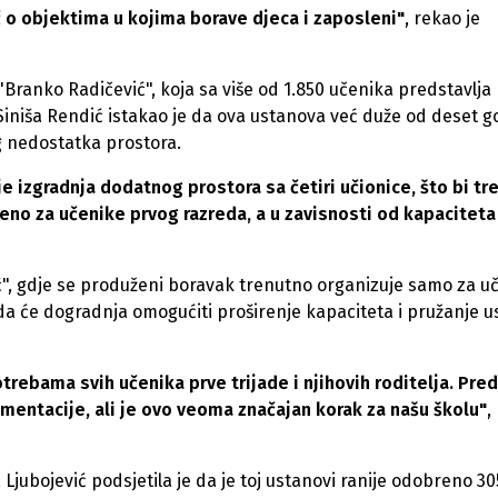
 o objektima u kojima borave djeca i zaposleni"
, rekao je
Branko Radičević", koja sa više od 1.850 učenika predstavlja
 Siniša Rendić istakao je da ova ustanova već duže od deset g
nedostatka prostora.
je izgradnja dodatnog prostora sa četiri učionice, što bi tr
o za učenike prvog razreda, a u zavisnosti od kapaciteta 
ić", gdje se produženi boravak trenutno organizuje samo za u
 da će dogradnja omogućiti proširenje kapaciteta i pružanje u
ebama svih učenika prve trijade i njihovih roditelja. Pred
mentacije, ali je ovo veoma značajan korak za našu školu"
,
Ljubojević podsjetila je da je toj ustanovi ranije odobreno 3