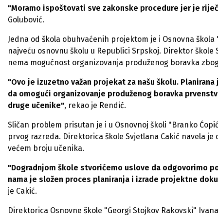
"Moramo ispoštovati sve zakonske procedure jer je riječ
Golubović.
Jedna od škola obuhvaćenih projektom je i Osnovna škola "
najveću osnovnu školu u Republici Srpskoj. Direktor škole
nema mogućnost organizovanja produženog boravka zbog 
"Ovo je izuzetno važan projekat za našu školu. Planirana 
da omogući organizovanje produženog boravka prvenstven
druge učenike"
, rekao je Rendić.
Sličan problem prisutan je i u Osnovnoj školi "Branko Ćop
prvog razreda. Direktorica škole Svjetlana Cakić navela je
većem broju učenika.
"Dogradnjom škole stvorićemo uslove da odgovorimo potr
nama je složen proces planiranja i izrade projektne doku
je Cakić.
Direktorica Osnovne škole "Georgi Stojkov Rakovski" Ivana 