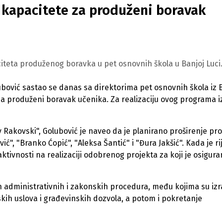
 kapacitete za produženi boravak
iteta produženog boravka u pet osnovnih škola u Banjoj Luci
ubović sastao se danas sa direktorima pet osnovnih škola iz 
za produženi boravak učenika. Za realizaciju ovog programa i
Rakovski", Golubović je naveo da je planirano proširenje pr
, "Branko Ćopić", "Aleksa Šantić" i "Đura Jakšić". Kada je ri
aktivnosti na realizaciji odobrenog projekta za koji je osigur
h administrativnih i zakonskih procedura, među kojima su iz
kih uslova i građevinskih dozvola, a potom i pokretanje