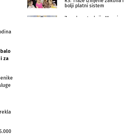
RS: Traže izmjene zakona i
bolji platni sistem
Za rekonstrukciju Muzeja
savremene umjetnosti RS
osigurano 400.000 KM
odina
Banja Luka dobija dnevni
centar za odrasle s
ebalo
poteškoćama
i za
Inicijativa za naučnu saradnju:
Pokrenut sporazum između BiH i
NASA-e
čenike
sluge
Pravilnik o načinu provođenja
postupka kategorizacije kulturnih
dobara
Sindikat traži izjednačavanje plata
 rekla
prosvjetara u RS zbog razlike u
stručnim spremama
05.000
Nastavnici u RS dobijaju veće