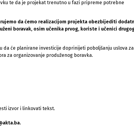
ku te da je projekat trenutno u fazi pripreme potrebne
vjerujemo da ćemo realizacijom projekta obezbijediti dodatn
uženi boravak, osim učenika prvog, koriste i učenici drugo
 da će planirane investicije doprinijeti poboljšanju uslova za
ora za organizovanje produženog boravka.
i izvor i linkovati tekst.
@akta.ba.