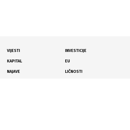
VIJESTI
INVESTICIJE
04.06.2026
|
ZA VEĆA SPORTSKA TAKMIČENJA
KAPITAL
EU
Počinju radovi na izgradnji dvije nove atletske trake
NAJAVE
LIČNOSTI
na stadionu Tušanj u Tuzli
KARIJERA
PAUZA
ANALIZE