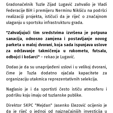
Gradonačelnik Tuzle Zijad Lugavić zahvalio je Vladi
Federacije BiH i premijeru Nerminu Nikšiću na podršci
realizaciji projekta, ističući da je riječ o značajnom
ulaganju u sportsku infrastrukturu grada.
"Zahvaljujući tim sredstvima izvršena je potpuna
sanacija, odnosno zamjena i postavljanje novog
parketa u maloj dvorani, koja sada ispunjava uslove
za održavanje takmičenja u rukometu, futsalu,
odbojci i košarci"
– rekao je Lugavić.
Dodao je da su unaprijeđeni uslovi i u velikoj dvorani,
čime je Tuzla dodatno ojačala kapacitete za
organizaciju utakmica reprezentativnih selekcija.
Naglasio je i da sportisti često ističu atmosferu i
podršku koju imaju od tuzlanske publike.
Direktor SKPC "Mejdan" Jasenko Elezović ocijenio je
da je riječ o jednoj od najznačajnijih investicija u