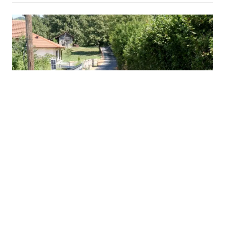
06.08.2026
|
OBNOVA PUTNE MREŽE
Grad Tuzla obnovio više od 600 metara cesta u naselju
Husino, u toku i izgradnja trotoara