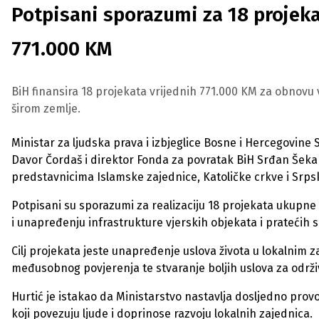
Potpisani sporazumi za 18 projeka
771.000 KM
BiH finansira 18 projekata vrijednih 771.000 KM za obnovu
širom zemlje.
Ministar za ljudska prava i izbjeglice Bosne i Hercegovine S
Davor Čordaš i direktor Fonda za povratak BiH Srđan Šekara
predstavnicima Islamske zajednice, Katoličke crkve i Srps
Potpisani su sporazumi za realizaciju 18 projekata ukupne v
i unapređenju infrastrukture vjerskih objekata i pratećih 
Cilj projekata jeste unapređenje uslova života u lokalnim 
međusobnog povjerenja te stvaranje boljih uslova za održi
Hurtić je istakao da Ministarstvo nastavlja dosljedno prov
koji povezuju ljude i doprinose razvoju lokalnih zajednica.