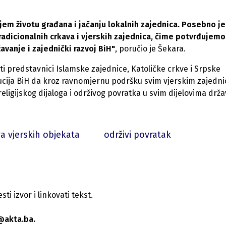
jem životu građana i jačanju lokalnih zajednica. Posebno je
adicionalnih crkava i vjerskih zajednica, čime potvrđujemo
vanje i zajednički razvoj BiH"
, poručio je Šekara.
i predstavnici Islamske zajednice, Katoličke crkve i Srpske
itucija BiH da kroz ravnomjernu podršku svim vjerskim zajedn
ligijskog dijaloga i održivog povratka u svim dijelovima drža
 vjerskih objekata
održivi povratak
i izvor i linkovati tekst.
@akta.ba.