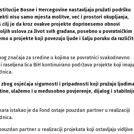
itucije Bosne i Hercegovine nastavljaju pružati podršku
jekti nisu samo mjesta molitve, već i prostori okupljanja,
aš cilj je da kroz ovakve projekte doprinesemo obnovi
oljih uslova za život svih građana, posebno u povratničkim
o u projekte koji povezuju ljude i šalju poruku da različit
bnog značaja za sredine u kojima se povratnici svakodnevno
 i raseljena lica BiH kontinuirano podržava projekte koji imaj
dnica.
zbog osjećaja sigurnosti i pripadnosti koji pružaju ljudima
ine, ulažemo i u međusobno povjerenje, dijalog i stabilnij
ra istakao je da Fond ostaje pouzdan partner u realizaciji
dnica.
ouzdan partner u realizaciji projekata koji ostavljaju vidljive