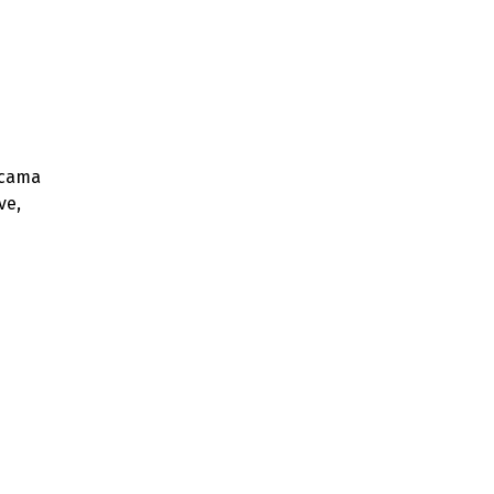
Hurtić: Ako Faćo odgovara za
psihičko nasilje, može i Duška
Jurišić
icama
ve,