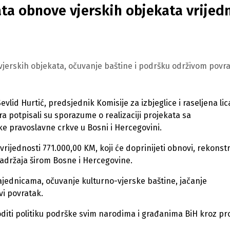
ta obnove vjerskih objekata vrijed
 vjerskih objekata, očuvanje baštine i podršku održivom povr
evlid Hurtić, predsjednik Komisije za izbjeglice i raseljena lic
 potpisali su sporazume o realizaciji projekata sa
ke pravoslavne crkve u Bosni i Hercegovini.
rijednosti 771.000,00 KM, koji će doprinijeti obnovi, rekonstr
sadržaja širom Bosne i Hercegovine.
zajednicama, očuvanje kulturno-vjerske baštine, jačanje
vi povratak.
oditi politiku podrške svim narodima i građanima BiH kroz pr