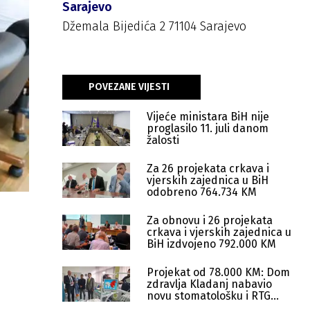
Sarajevo
Džemala Bijedića 2 71104 Sarajevo
POVEZANE VIJESTI
Vijeće ministara BiH nije
proglasilo 11. juli danom
žalosti
Za 26 projekata crkava i
vjerskih zajednica u BiH
odobreno 764.734 KM
Za obnovu i 26 projekata
crkava i vjerskih zajednica u
BiH izdvojeno 792.000 KM
Projekat od 78.000 KM: Dom
zdravlja Kladanj nabavio
novu stomatološku i RTG
opremu