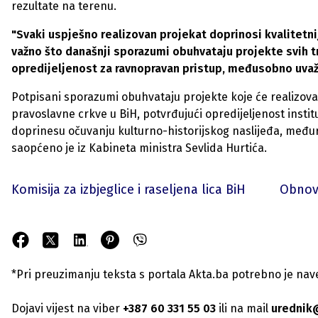
rezultate na terenu.
"Svaki uspješno realizovan projekat doprinosi kvalitetni
važno što današnji sporazumi obuhvataju projekte svih tr
opredijeljenost za ravnopravan pristup, međusobno uvaža
Potpisani sporazumi obuhvataju projekte koje će realizovat
pravoslavne crkve u BiH, potvrđujući opredijeljenost inst
doprinesu očuvanju kulturno-historijskog naslijeđa, međure
saopćeno je iz Kabineta ministra Sevlida Hurtića.
Komisija za izbjeglice i raseljena lica BiH
Obnova
*Pri preuzimanju teksta s portala Akta.ba potrebno je navest
Dojavi vijest na viber
+387 60 331 55 03
ili na mail
urednik