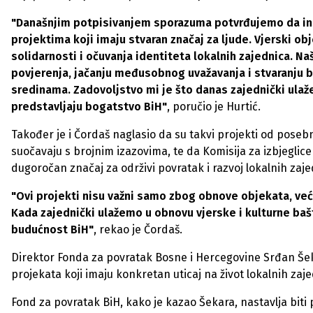
"Današnjim potpisivanjem sporazuma potvrđujemo da inst
projektima koji imaju stvaran značaj za ljude. Vjerski ob
solidarnosti i očuvanja identiteta lokalnih zajednica. N
povjerenja, jačanju međusobnog uvažavanja i stvaranju b
sredinama. Zadovoljstvo mi je što danas zajednički ulažem
predstavljaju bogatstvo BiH"
, poručio je Hurtić.
Također je i Čordaš naglasio da su takvi projekti od pose
suočavaju s brojnim izazovima, te da Komisija za izbjeglice
dugoročan značaj za održivi povratak i razvoj lokalnih zaje
"Ovi projekti nisu važni samo zbog obnove objekata, već 
Kada zajednički ulažemo u obnovu vjerske i kulturne bašt
budućnost BiH"
, rekao je Čordaš.
Direktor Fonda za povratak Bosne i Hercegovine Srđan Šeka
projekata koji imaju konkretan uticaj na život lokalnih zaje
Fond za povratak BiH, kako je kazao Šekara, nastavlja biti p