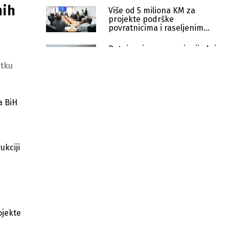
nih
Više od 5 miliona KM za
projekte podrške
povratnicima i raseljenim
licima u BiH
Potpisani sporazumi vrijedni
1,29 miliona KM za
atku
infrastrukturu i povratnike
BiH ulaže više od 5 miliona KM u
obnovu infrastrukture za povratnike
a BiH
i raseljena lica
BiH ulaže više od 5 miliona KM u
obnovu infrastrukture za
povratnike
ukciji
Novi pravilnik u BiH: Pokloni do 300
KM i veći budžeti institucija za
reprezentaciju
Zaštita nacionalnih manjina u BiH:
Novi nacrt zakona upućen na e-
ojekte
konsultacije