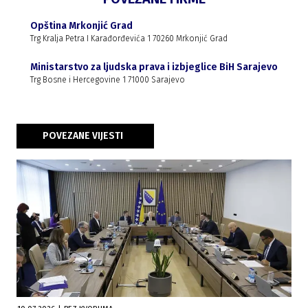
Opština Mrkonjić Grad
Trg Kralja Petra I Karađorđevića 1 70260 Mrkonjić Grad
Ministarstvo za ljudska prava i izbjeglice BiH Sarajevo
Trg Bosne i Hercegovine 1 71000 Sarajevo
POVEZANE VIJESTI