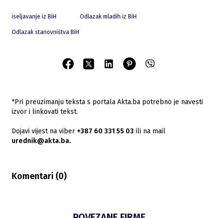
iseljavanje iz BiH
Odlazak mladih iz BiH
Odlazak stanovništva BiH
*Pri preuzimanju teksta s portala Akta.ba potrebno je navesti
izvor i linkovati tekst.
Dojavi vijest na viber
+387 60 331 55 03
ili na mail
urednik@akta.ba.
Komentari (
0
)
POVEZANE FIRME