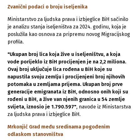
Zvanični podaci o broju iseljenika
Ministarstvo za ljudska prava i izbjeglice BiH sačinilo
je analizu stanja iseljeništva za 2024. godinu, koja je
poslužila kao osnova za pripremu novog Migracijskog
profila.
"Ukupan broj lica koja žive u iseljeništvu, a koja
vode porijeklo iz BiH procijenjen je na 2,2 miliona.
Ovaj broj uključuje lica rođena u BiH koje su
napustila svoju zemlju i procijenjeni broj njihovih
potomaka u zemljama prijema. Ukupan broj prve
generacije emigranata iz BiH, odnosno onih koji su
rođeni u BiH, a žive van njenih granica u 54 zemlje
svijeta, iznosio je 1.790.597"
, navode iz Ministarstva
za ljudska prava i izbjeglice BiH.
Mrkonjić Grad među sredinama pogođenim
odlaskom stanovništva