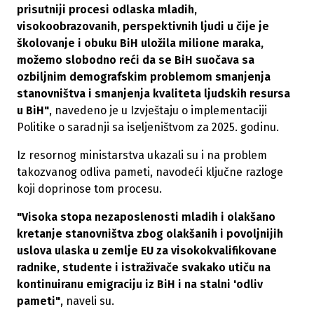
prisutniji procesi odlaska mladih,
visokoobrazovanih, perspektivnih ljudi u čije je
školovanje i obuku BiH uložila milione maraka,
možemo slobodno reći da se BiH suočava sa
ozbiljnim demografskim problemom smanjenja
stanovništva i smanjenja kvaliteta ljudskih resursa
u BiH"
, navedeno je u Izvještaju o implementaciji
Politike o saradnji sa iseljeništvom za 2025. godinu.
Iz resornog ministarstva ukazali su i na problem
takozvanog odliva pameti, navodeći ključne razloge
koji doprinose tom procesu.
"Visoka stopa nezaposlenosti mladih i olakšano
kretanje stanovništva zbog olakšanih i povoljnijih
uslova ulaska u zemlje EU za visokokvalifikovane
radnike, studente i istraživače svakako utiču na
kontinuiranu emigraciju iz BiH i na stalni 'odliv
pameti"
, naveli su.