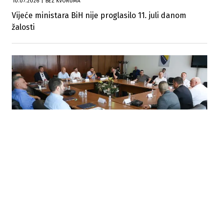
10.07.2026
|
BEZ KVORUMA
Vijeće ministara BiH nije proglasilo 11. juli danom
žalosti
08.07.2026
|
OČUVANJE KULTURNE BAŠTINE
Potpisani sporazumi za 18 projekata obnove vjerskih
objekata vrijednih 771.000 KM