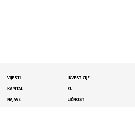
novu stomatološku i RTG opremu
VIJESTI
INVESTICIJE
15.05.2026
|
OBNOVA LOKALNE INFRASTRUKTURE
KAPITAL
EU
Više od 5 miliona KM za projekte podrške
NAJAVE
LIČNOSTI
povratnicima i raseljenim licima u BiH
KARIJERA
PAUZA
ANALIZE