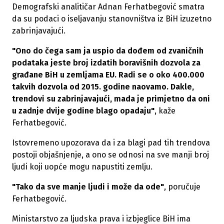
Demografski analitičar Adnan Ferhatbegović smatra
da su podaci o iseljavanju stanovništva iz BiH izuzetno
zabrinjavajući.
"Ono do čega sam ja uspio da dođem od zvaničnih
podataka jeste broj izdatih boravišnih dozvola za
građane BiH u zemljama EU. Radi se o oko 400.000
takvih dozvola od 2015. godine naovamo. Dakle,
trendovi su zabrinjavajući, mada je primjetno da oni
u zadnje dvije godine blago opadaju"
, kaže
Ferhatbegović.
Istovremeno upozorava da i za blagi pad tih trendova
postoji objašnjenje, a ono se odnosi na sve manji broj
ljudi koji uopće mogu napustiti zemlju.
"Tako da sve manje ljudi i može da ode"
, poručuje
Ferhatbegović.
Ministarstvo za ljudska prava i izbjeglice BiH ima