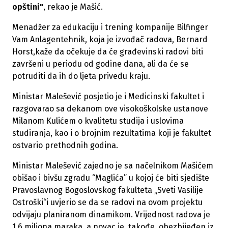
opštini"
, rekao je Mašić.
Menadžer za edukaciju i trening kompanije Bilfinger
Vam Anlagentehnik, koja je izvođač radova, Bernard
Horst,kaže da očekuje da će građevinski radovi biti
završeni u periodu od godine dana, ali da će se
potruditi da ih do ljeta privedu kraju.
Ministar Malešević posjetio je i Medicinski fakultet i
razgovarao sa dekanom ove visokoškolske ustanove
Milanom Kulićem o kvalitetu studija i uslovima
studiranja, kao i o brojnim rezultatima koji je fakultet
ostvario prethodnih godina.
Ministar Malešević zajedno je sa načelnikom Mašićem
obišao i bivšu zgradu “Maglića” u kojoj će biti sjedište
Pravoslavnog Bogoslovskog fakulteta „Sveti Vasilije
Ostroški“i uvjerio se da se radovi na ovom projektu
odvijaju planiranom dinamikom. Vrijednost radova je
1,6 miliona maraka, a novac je, takođe, obezbijeđen iz