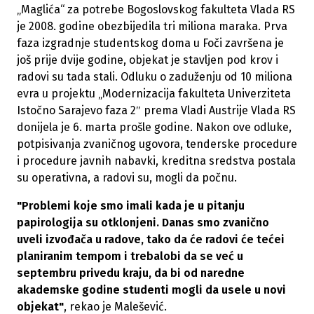
„Maglića“ za potrebe Bogoslovskog fakulteta Vlada RS
je 2008. godine obezbijedila tri miliona maraka. Prva
faza izgradnje studentskog doma u Foči završena je
još prije dvije godine, objekat je stavljen pod krov i
radovi su tada stali. Odluku o zaduženju od 10 miliona
evra u projektu „Modernizacija fakulteta Univerziteta
Istočno Sarajevo faza 2″ prema Vladi Austrije Vlada RS
donijela je 6. marta prošle godine. Nakon ove odluke,
potpisivanja zvaničnog ugovora, tenderske procedure
i procedure javnih nabavki, kreditna sredstva postala
su operativna, a radovi su, mogli da počnu.
"Problemi koje smo imali kada je u pitanju
papirologija su otklonjeni. Danas smo zvanično
uveli izvođača u radove, tako da će radovi će tećei
planiranim tempom i trebalobi da se već u
septembru privedu kraju, da bi od naredne
akademske godine studenti mogli da usele u novi
objekat"
, rekao je Malešević.