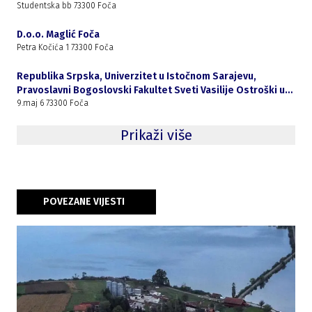
Studentska bb 73300 Foča
D.o.o. Maglić Foča
Petra Kočića 1 73300 Foča
Republika Srpska, Univerzitet u Istočnom Sarajevu,
Pravoslavni Bogoslovski Fakultet Sveti Vasilije Ostroški u
Foči
9.maj 6 73300 Foča
Prikaži više
POVEZANE VIJESTI