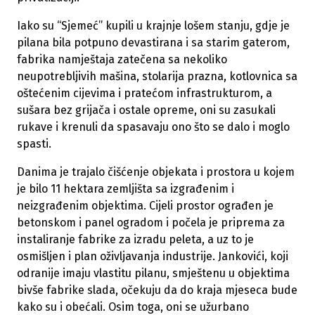
Iako su “Sjemeć” kupili u krajnje lošem stanju, gdje je
pilana bila potpuno devastirana i sa starim gaterom,
fabrika namještaja zatečena sa nekoliko
neupotrebljivih mašina, stolarija prazna, kotlovnica sa
oštećenim cijevima i pratećom infrastrukturom, a
sušara bez grijača i ostale opreme, oni su zasukali
rukave i krenuli da spasavaju ono što se dalo i moglo
spasti.
Danima je trajalo čišćenje objekata i prostora u kojem
je bilo 11 hektara zemljišta sa izgrađenim i
neizgrađenim objektima. Cijeli prostor ograđen je
betonskom i panel ogradom i počela je priprema za
instaliranje fabrike za izradu peleta, a uz to je
osmišljen i plan oživljavanja industrije. Jankovići, koji
odranije imaju vlastitu pilanu, smještenu u objektima
bivše fabrike slada, očekuju da do kraja mjeseca bude
kako su i obećali. Osim toga, oni se užurbano