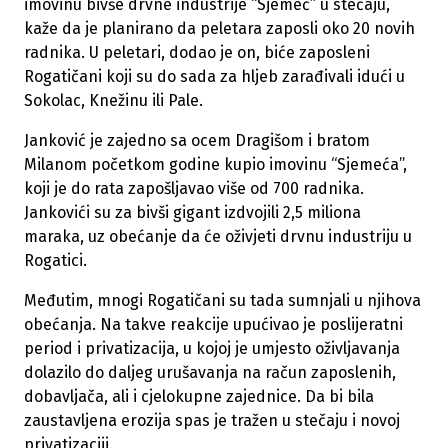
imovinu bivše drvne industrije “Sjemeć” u stečaju,
kaže da je planirano da peletara zaposli oko 20 novih
radnika. U peletari, dodao je on, biće zaposleni
Rogatičani koji su do sada za hljeb zarađivali idući u
Sokolac, Knežinu ili Pale.
Janković je zajedno sa ocem Dragišom i bratom
Milanom početkom godine kupio imovinu “Sjemeća”,
koji je do rata zapošljavao više od 700 radnika.
Jankovići su za bivši gigant izdvojili 2,5 miliona
maraka, uz obećanje da će oživjeti drvnu industriju u
Rogatici.
Međutim, mnogi Rogatičani su tada sumnjali u njihova
obećanja. Na takve reakcije upućivao je poslijeratni
period i privatizacija, u kojoj je umjesto oživljavanja
dolazilo do daljeg urušavanja na račun zaposlenih,
dobavljača, ali i cjelokupne zajednice. Da bi bila
zaustavljena erozija spas je tražen u stečaju i novoj
privatizaciji.