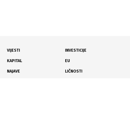
04.04.2023
|
DRASTIČNE RAZLIKE
VIJESTI
INVESTICIJE
Plate u 49 lokalnih zajednica manje od prosjeka
KAPITAL
EU
NAJAVE
LIČNOSTI
KARIJERA
PAUZA
ANALIZE