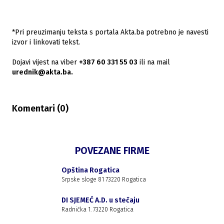
*Pri preuzimanju teksta s portala Akta.ba potrebno je navesti
izvor i linkovati tekst.
Dojavi vijest na viber
+387 60 331 55 03
ili na mail
urednik@akta.ba.
Komentari (
0
)
POVEZANE FIRME
Opština Rogatica
Srpske sloge 81 73220 Rogatica
DI SJEMEĆ A.D. u stečaju
Radnička 1. 73220 Rogatica