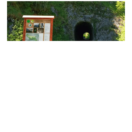
07.09.2025
|
ATRAKTIVNE DESTINACIJE NA PODRUČJU ROGATICE
Rogatica: Prirodne ljepote, pećine i srednjovjekovno
nasljeđe